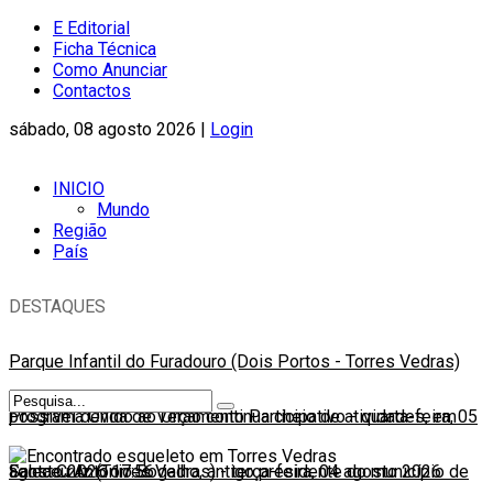
E Editorial
Ficha Técnica
Como Anunciar
Contactos
sábado, 08 agosto 2026 |
Login
INICIO
Mundo
Região
País
DESTAQUES
Parque Infantil do Furadouro (Dois Portos - Torres Vedras)
possível devido ao Orçamento Participativo
Programa Onda de Verão continua cheio de atividades, em
-
quarta-feira, 05
agosto 2026 17:56
Santa Cruz (Torres Vedras)
Faleceu António Bogalho, antigo presidente do município de
-
terça-feira, 04 agosto 2026