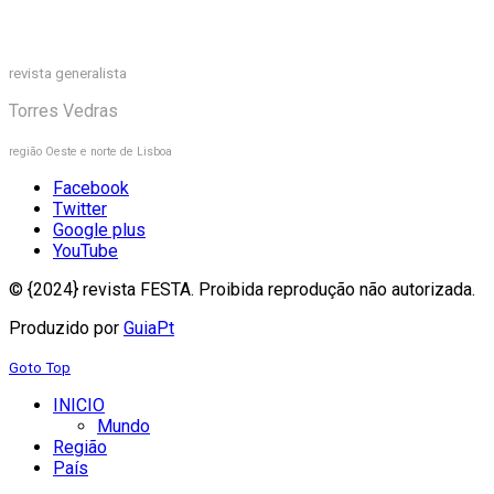
revista generalista
Torres Vedras
região Oeste e norte de Lisboa
Facebook
Twitter
Google plus
YouTube
© {2024} revista FESTA. Proibida reprodução não autorizada.
Produzido por
GuiaPt
Goto Top
INICIO
Mundo
Região
País