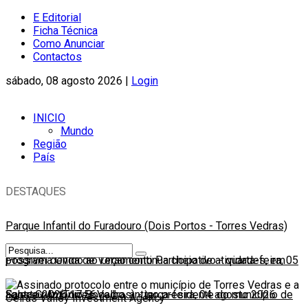
E Editorial
Ficha Técnica
Como Anunciar
Contactos
sábado, 08 agosto 2026 |
Login
INICIO
Mundo
Região
País
DESTAQUES
Parque Infantil do Furadouro (Dois Portos - Torres Vedras)
possível devido ao Orçamento Participativo
Programa Onda de Verão continua cheio de atividades, em
-
quarta-feira, 05
agosto 2026 17:56
Santa Cruz (Torres Vedras)
Faleceu António Bogalho, antigo presidente do município de
-
terça-feira, 04 agosto 2026