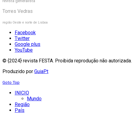
revista generalista
Torres Vedras
região Oeste e norte de Lisboa
Facebook
Twitter
Google plus
YouTube
© {2024} revista FESTA. Proibida reprodução não autorizada.
Produzido por
GuiaPt
Goto Top
INICIO
Mundo
Região
País