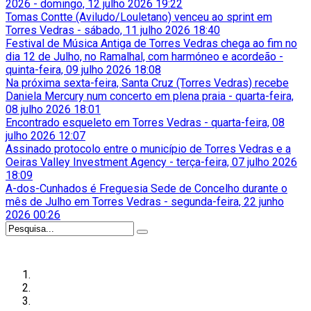
2026
-
domingo, 12 julho 2026 19:22
Tomas Contte (Aviludo/Louletano) venceu ao sprint em
Torres Vedras
-
sábado, 11 julho 2026 18:40
Festival de Música Antiga de Torres Vedras chega ao fim no
dia 12 de Julho, no Ramalhal, com harmóneo e acordeão
-
quinta-feira, 09 julho 2026 18:08
Na próxima sexta-feira, Santa Cruz (Torres Vedras) recebe
Daniela Mercury num concerto em plena praia
-
quarta-feira,
08 julho 2026 18:01
Encontrado esqueleto em Torres Vedras
-
quarta-feira, 08
julho 2026 12:07
Assinado protocolo entre o município de Torres Vedras e a
Oeiras Valley Investment Agency
-
terça-feira, 07 julho 2026
18:09
A-dos-Cunhados é Freguesia Sede de Concelho durante o
mês de Julho em Torres Vedras
-
segunda-feira, 22 junho
2026 00:26