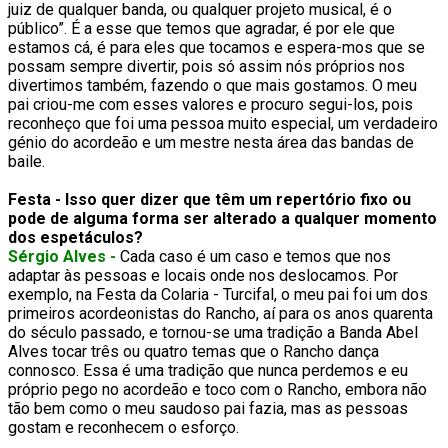
juiz de qualquer banda, ou qualquer projeto musical, é o
público”. É a esse que temos que agradar, é por ele que
estamos cá, é para eles que tocamos e espera-mos que se
possam sempre divertir, pois só assim nós próprios nos
divertimos também, fazendo o que mais gostamos. O meu
pai criou-me com esses valores e procuro segui-los, pois
reconheço que foi uma pessoa muito especial, um verdadeiro
génio do acordeão e um mestre nesta área das bandas de
baile.
Festa - Isso quer dizer que têm um repertório fixo ou
pode de alguma forma ser alterado a qualquer momento
dos espetáculos?
Sérgio Alves -
Cada caso é um caso e temos que nos
adaptar às pessoas e locais onde nos deslocamos. Por
exemplo, na Festa da Colaria - Turcifal, o meu pai foi um dos
primeiros acordeonistas do Rancho, aí para os anos quarenta
do século passado, e tornou-se uma tradição a Banda Abel
Alves tocar três ou quatro temas que o Rancho dança
connosco. Essa é uma tradição que nunca perdemos e eu
próprio pego no acordeão e toco com o Rancho, embora não
tão bem como o meu saudoso pai fazia, mas as pessoas
gostam e reconhecem o esforço.