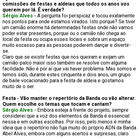
comissões de festas e aldeias que todos os anos vos
querem por lá. É verdade?
Sérgio Alves -
A pergunta foi perspicaz e tocou exatamente
nos pontos para onde estamos virados. Isto porque? Se tiver
um camião enorme há determinadas festas onde não vamos
poder estar presentes, porque ou o camião não chega ao
local da festa ou ocupa esses locais e sobra um espaço
muito escasso para as pessoas poderem dançar e divertir-
se.
Claro que se existir festas que nos queiram e exijam um
camião-palco maior isso também se resolve com alguma
facilidade. Não é por aí que vai haver problema. Mas somos e
temos sido, durante estes cinquenta e dois anos, um grupo
de baile vocacionado para a festa de aldeia e gostamos
muito de o ser.
Festa - Vão manter o repertório da Banda ou vão alterar.
Quem escolhe os temas que tocam e cantam?
Sérgio Alves -
Embora esteja à frente do projeto, sempre
considerei que a voz dos elementos da Banda é essencial
nessa e em outras escolhas. Por isso, pelo menos é minha
ideia que o repertório não fuja muito do próprio ADN da Banda
Abel Alves, embora com alguns acertos e surpresas, claro.