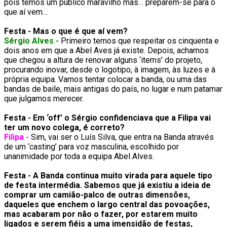
pois temos um público maravilho mas… preparem-se para o
que aí vem…
Festa - Mas o que é que aí vem?
Sérgio Alves -
Primeiro temos que respeitar os cinquenta e
dois anos em que a Abel Aves já existe. Depois, achamos
que chegou a altura de renovar alguns ‘items’ do projeto,
procurando inovar, desde o logotipo, à imagem, às luzes e à
própria equipa. Vamos tentar colocar a banda, ou uma das
bandas de baile, mais antigas do país, no lugar e num patamar
que julgamos merecer.
Festa - Em ‘off’ o Sérgio confidenciava que a Filipa vai
ter um novo colega, é correto?
Filipa -
Sim, vai ser o Luís Silva, que entra na Banda através
de um ‘casting’ para voz masculina, escolhido por
unanimidade por toda a equipa Abel Alves.
Festa - A Banda continua muito virada para aquele tipo
de festa intermédia. Sabemos que já existiu a ideia de
comprar um camião-palco de outras dimensões,
daqueles que enchem o largo central das povoações,
mas acabaram por não o fazer, por estarem muito
ligados e serem fiéis a uma imensidão de festas,