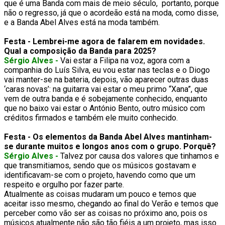
que é uma Banda com mais de meio século, portanto, porque
não o regresso, já que o acordeão está na moda, como disse,
e a Banda Abel Alves está na moda também.
Festa - Lembrei-me agora de falarem em novidades.
Qual a composição da Banda para 2025?
Sérgio Alves -
Vai estar a Filipa na voz, agora com a
companhia do Luís Silva, eu vou estar nas teclas e o Diogo
vai manter-se na bateria, depois, vão aparecer outras duas
‘caras novas’: na guitarra vai estar o meu primo “Xana”, que
vem de outra banda e é sobejamente conhecido, enquanto
que no baixo vai estar o António Bento, outro músico com
créditos firmados e também ele muito conhecido.
Festa - Os elementos da Banda Abel Alves mantinham-
se durante muitos e longos anos com o grupo. Porquê?
Sérgio Alves -
Talvez por causa dos valores que tinhamos e
que transmitiamos, sendo que os músicos gostavam e
identificavam-se com o projeto, havendo como que um
respeito e orgulho por fazer parte.
Atualmente as coisas mudaram um pouco e temos que
aceitar isso mesmo, chegando ao final do Verão e temos que
perceber como vão ser as coisas no próximo ano, pois os
músicos atualmente não são tão fiéis a um projeto, mas isso