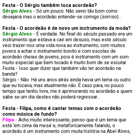
Festa - O Sérgio também toca acordeão?
Sérgio Alves -
Só um pouco. Não serei tão bom como
desejaria mas o acordeão entende-se comigo (sorriso)...
Festa - O acordeão é de novo um instrumento da moda?
Sérgio Alves -
É verdade. No final do século passado era um
instrumento que estava a cair em desuso, mas este século
veio trazer-nos uma vida nova ao instrumento, com muitos
jovens a achar o instrumento bonito e com escolas de
acordeão cheias de jovens, pois é instrumento com um som
muito especial que bem tocado é muito bom de se escutar.
Festa - Isso quer dizer que também vão ter acordeão na
banda?
Sérgio - Não. Há uns anos atrás ainda havia um tema ou outro
que eu tocava, mas atualmente não. É caso para, no pouco
tempo que tenho livre, me ir aprimorando no acordeão e quem
sabe se um dia destes não poderá regressar…
Festa - Filipa, como é cantar temas com o acordeão
como música de fundo?
Filipa -
Acho muito interessante, penso que é um tema que
está ‘em cima da mesa’ e, metaforicamente falando, o
acordeão é um instrumento com muita história na Abel Alves,