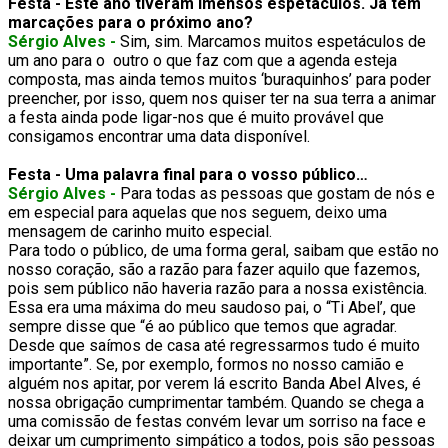
Festa - Este ano tiveram imensos espetáculos. Já têm
marcações para o próximo ano?
Sérgio Alves -
Sim, sim. Marcamos muitos espetáculos de
um ano para o outro o que faz com que a agenda esteja
composta, mas ainda temos muitos ‘buraquinhos’ para poder
preencher, por isso, quem nos quiser ter na sua terra a animar
a festa ainda pode ligar-nos que é muito provável que
consigamos encontrar uma data disponível.
Festa - Uma palavra final para o vosso público…
Sérgio Alves -
Para todas as pessoas que gostam de nós e
em especial para aquelas que nos seguem, deixo uma
mensagem de carinho muito especial.
Para todo o público, de uma forma geral, saibam que estão no
nosso coração, são a razão para fazer aquilo que fazemos,
pois sem público não haveria razão para a nossa existência.
Essa era uma máxima do meu saudoso pai, o “Ti Abel’, que
sempre disse que “é ao público que temos que agradar.
Desde que saímos de casa até regressarmos tudo é muito
importante”. Se, por exemplo, formos no nosso camião e
alguém nos apitar, por verem lá escrito Banda Abel Alves, é
nossa obrigação cumprimentar também. Quando se chega a
uma comissão de festas convém levar um sorriso na face e
deixar um cumprimento simpático a todos, pois são pessoas