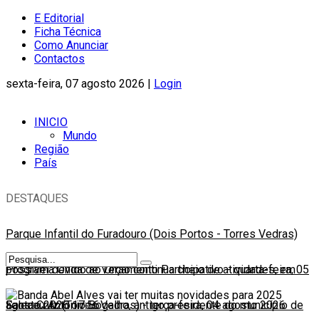
E Editorial
Ficha Técnica
Como Anunciar
Contactos
sexta-feira, 07 agosto 2026 |
Login
INICIO
Mundo
Região
País
DESTAQUES
Parque Infantil do Furadouro (Dois Portos - Torres Vedras)
possível devido ao Orçamento Participativo
Programa Onda de Verão continua cheio de atividades, em
-
quarta-feira, 05
agosto 2026 17:56
Santa Cruz (Torres Vedras)
Faleceu António Bogalho, antigo presidente do município de
-
terça-feira, 04 agosto 2026