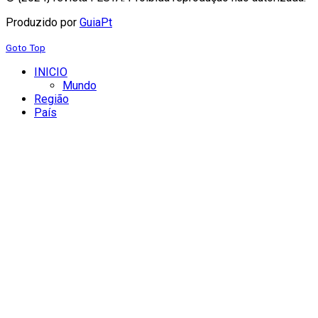
Produzido por
GuiaPt
Goto Top
INICIO
Mundo
Região
País