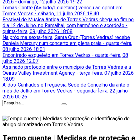
2026
-
domingo, 12 julho 2026 19:22
Tomas Contte (Aviludo/Louletano) venceu ao sprint em
Torres Vedras
-
sábado, 11 julho 2026 18:40
Festival de Música Antiga de Torres Vedras chega ao fim no
dia 12 de Julho, no Ramalhal, com harmóneo e acordeão
-
quinta-feira, 09 julho 2026 18:08
Na próxima sexta-feira, Santa Cruz (Torres Vedras) recebe
Daniela Mercury num concerto em plena praia
-
quarta-feira,
08 julho 2026 18:01
Encontrado esqueleto em Torres Vedras
-
quarta-feira, 08
julho 2026 12:07
Assinado protocolo entre o município de Torres Vedras e a
Oeiras Valley Investment Agency
-
terça-feira, 07 julho 2026
18:09
A-dos-Cunhados é Freguesia Sede de Concelho durante o
mês de Julho em Torres Vedras
-
segunda-feira, 22 junho
2026 00:26
Tempo quente | Medidas de proteção e