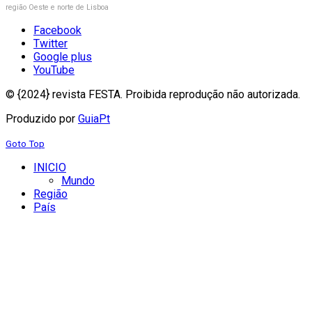
região Oeste e norte de Lisboa
Facebook
Twitter
Google plus
YouTube
© {2024} revista FESTA. Proibida reprodução não autorizada.
Produzido por
GuiaPt
Goto Top
INICIO
Mundo
Região
País