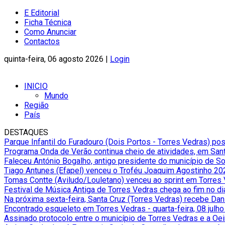
E Editorial
Ficha Técnica
Como Anunciar
Contactos
quinta-feira, 06 agosto 2026 |
Login
INICIO
Mundo
Região
País
DESTAQUES
Parque Infantil do Furadouro (Dois Portos - Torres Vedras) po
Programa Onda de Verão continua cheio de atividades, em Sant
Faleceu António Bogalho, antigo presidente do município de S
Tiago Antunes (Efapel) venceu o Troféu Joaquim Agostinho 20
Tomas Contte (Aviludo/Louletano) venceu ao sprint em Torres
Festival de Música Antiga de Torres Vedras chega ao fim no d
Na próxima sexta-feira, Santa Cruz (Torres Vedras) recebe Da
Encontrado esqueleto em Torres Vedras
-
quarta-feira, 08 julh
Assinado protocolo entre o município de Torres Vedras e a Oe