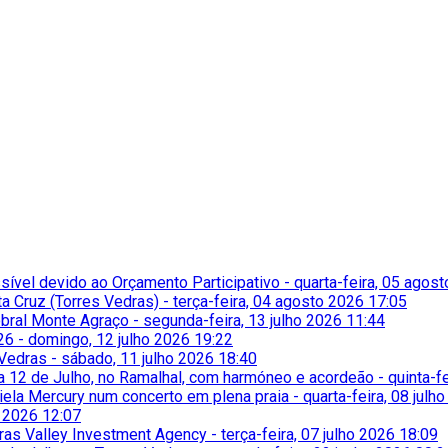
ssível devido ao Orçamento Participativo
-
quarta-feira, 05 agos
a Cruz (Torres Vedras)
-
terça-feira, 04 agosto 2026 17:05
obral Monte Agraço
-
segunda-feira, 13 julho 2026 11:44
26
-
domingo, 12 julho 2026 19:22
 Vedras
-
sábado, 11 julho 2026 18:40
ia 12 de Julho, no Ramalhal, com harmóneo e acordeão
-
quinta-f
niela Mercury num concerto em plena praia
-
quarta-feira, 08 julh
o 2026 12:07
iras Valley Investment Agency
-
terça-feira, 07 julho 2026 18:09