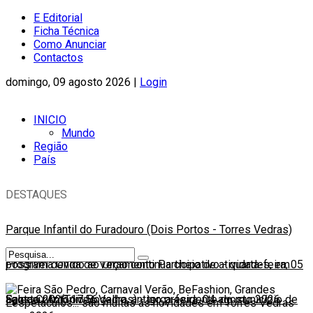
E Editorial
Ficha Técnica
Como Anunciar
Contactos
domingo, 09 agosto 2026 |
Login
INICIO
Mundo
Região
País
DESTAQUES
Parque Infantil do Furadouro (Dois Portos - Torres Vedras)
possível devido ao Orçamento Participativo
Programa Onda de Verão continua cheio de atividades, em
-
quarta-feira, 05
agosto 2026 17:56
Santa Cruz (Torres Vedras)
Faleceu António Bogalho, antigo presidente do município de
-
terça-feira, 04 agosto 2026