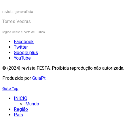
revista generalista
Torres Vedras
região Oeste e norte de Lisboa
Facebook
Twitter
Google plus
YouTube
© {2024} revista FESTA. Proibida reprodução não autorizada.
Produzido por
GuiaPt
Goto Top
INICIO
Mundo
Região
País