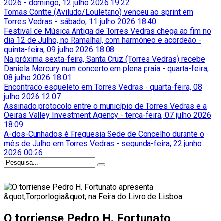
2026
-
domingo, 12 julho 2026 19:22
Tomas Contte (Aviludo/Louletano) venceu ao sprint em
Torres Vedras
-
sábado, 11 julho 2026 18:40
Festival de Música Antiga de Torres Vedras chega ao fim no
dia 12 de Julho, no Ramalhal, com harmóneo e acordeão
-
quinta-feira, 09 julho 2026 18:08
Na próxima sexta-feira, Santa Cruz (Torres Vedras) recebe
Daniela Mercury num concerto em plena praia
-
quarta-feira,
08 julho 2026 18:01
Encontrado esqueleto em Torres Vedras
-
quarta-feira, 08
julho 2026 12:07
Assinado protocolo entre o município de Torres Vedras e a
Oeiras Valley Investment Agency
-
terça-feira, 07 julho 2026
18:09
A-dos-Cunhados é Freguesia Sede de Concelho durante o
mês de Julho em Torres Vedras
-
segunda-feira, 22 junho
2026 00:26
O torriense Pedro H. Fortunato