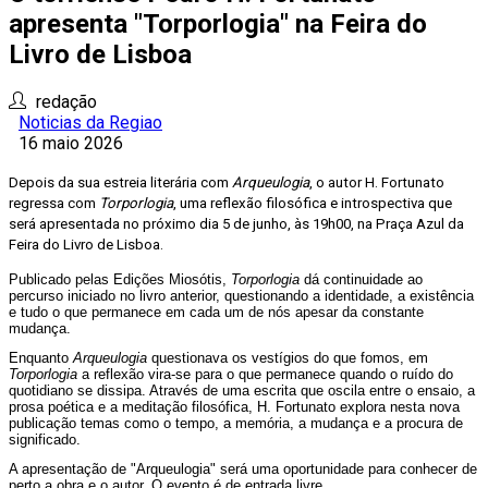
apresenta "Torporlogia" na Feira do
Livro de Lisboa
redação
Noticias da Regiao
16 maio 2026
Depois da sua estreia literária com
Arqueulogia
, o autor H. Fortunato
regressa com
Torporlogia
, uma reflexão filosófica e introspectiva que
será apresentada no próximo dia 5 de junho, às 19h00, na Praça Azul da
Feira do Livro de Lisboa.
Publicado pelas Edições Miosótis,
Torporlogia
dá continuidade ao
percurso iniciado no livro anterior, questionando a identidade, a existência
e tudo o que permanece em cada um de nós apesar da constante
mudança.
Enquanto
Arqueulogia
questionava os vestígios do que fomos, em
Torporlogia
a reflexão vira-se para o que permanece quando o ruído do
quotidiano se dissipa. Através de uma escrita que oscila entre o ensaio, a
prosa poética e a meditação filosófica, H. Fortunato explora nesta nova
publicação temas como o tempo, a memória, a mudança e a procura de
significado.
A apresentação de "Arqueulogia" será uma oportunidade para conhecer de
perto a obra e o autor. O evento é de entrada livre.