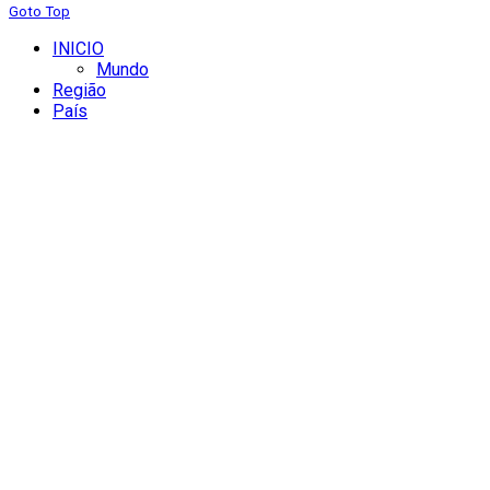
Goto Top
INICIO
Mundo
Região
País