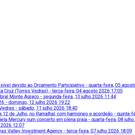
ssível devido ao Orçamento Participativo
-
quarta-feira, 05 agos
a Cruz (Torres Vedras)
-
terça-feira, 04 agosto 2026 17:05
obral Monte Agraço
-
segunda-feira, 13 julho 2026 11:44
26
-
domingo, 12 julho 2026 19:22
 Vedras
-
sábado, 11 julho 2026 18:40
ia 12 de Julho, no Ramalhal, com harmóneo e acordeão
-
quinta-f
niela Mercury num concerto em plena praia
-
quarta-feira, 08 julh
o 2026 12:07
iras Valley Investment Agency
-
terça-feira, 07 julho 2026 18:09