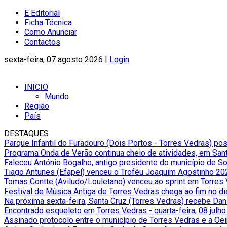
E Editorial
Ficha Técnica
Como Anunciar
Contactos
sexta-feira, 07 agosto 2026 |
Login
INICIO
Mundo
Região
País
DESTAQUES
Parque Infantil do Furadouro (Dois Portos - Torres Vedras) po
Programa Onda de Verão continua cheio de atividades, em Sant
Faleceu António Bogalho, antigo presidente do município de S
Tiago Antunes (Efapel) venceu o Troféu Joaquim Agostinho 20
Tomas Contte (Aviludo/Louletano) venceu ao sprint em Torres
Festival de Música Antiga de Torres Vedras chega ao fim no d
Na próxima sexta-feira, Santa Cruz (Torres Vedras) recebe Da
Encontrado esqueleto em Torres Vedras
-
quarta-feira, 08 julh
Assinado protocolo entre o município de Torres Vedras e a Oe