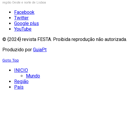
região Oeste e norte de Lisboa
Facebook
Twitter
Google plus
YouTube
© {2024} revista FESTA. Proibida reprodução não autorizada.
Produzido por
GuiaPt
Goto Top
INICIO
Mundo
Região
País