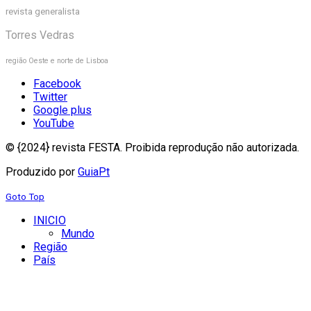
revista generalista
Torres Vedras
região Oeste e norte de Lisboa
Facebook
Twitter
Google plus
YouTube
© {2024} revista FESTA. Proibida reprodução não autorizada.
Produzido por
GuiaPt
Goto Top
INICIO
Mundo
Região
País