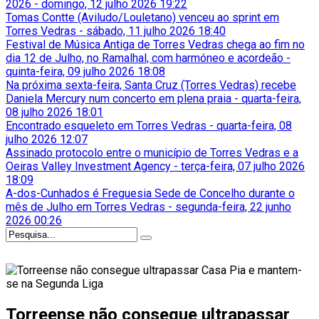
2026
-
domingo, 12 julho 2026 19:22
Tomas Contte (Aviludo/Louletano) venceu ao sprint em
Torres Vedras
-
sábado, 11 julho 2026 18:40
Festival de Música Antiga de Torres Vedras chega ao fim no
dia 12 de Julho, no Ramalhal, com harmóneo e acordeão
-
quinta-feira, 09 julho 2026 18:08
Na próxima sexta-feira, Santa Cruz (Torres Vedras) recebe
Daniela Mercury num concerto em plena praia
-
quarta-feira,
08 julho 2026 18:01
Encontrado esqueleto em Torres Vedras
-
quarta-feira, 08
julho 2026 12:07
Assinado protocolo entre o município de Torres Vedras e a
Oeiras Valley Investment Agency
-
terça-feira, 07 julho 2026
18:09
A-dos-Cunhados é Freguesia Sede de Concelho durante o
mês de Julho em Torres Vedras
-
segunda-feira, 22 junho
2026 00:26
Torreense não consegue ultrapassar