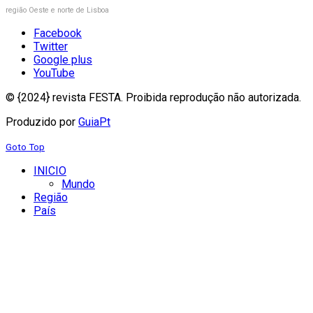
região Oeste e norte de Lisboa
Facebook
Twitter
Google plus
YouTube
© {2024} revista FESTA. Proibida reprodução não autorizada.
Produzido por
GuiaPt
Goto Top
INICIO
Mundo
Região
País