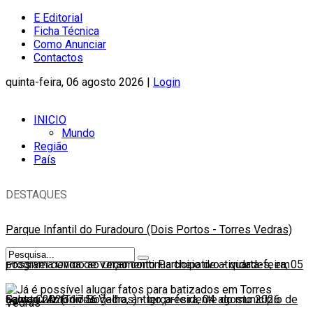
E Editorial
Ficha Técnica
Como Anunciar
Contactos
quinta-feira, 06 agosto 2026 |
Login
INICIO
Mundo
Região
País
DESTAQUES
Parque Infantil do Furadouro (Dois Portos - Torres Vedras)
possível devido ao Orçamento Participativo
Programa Onda de Verão continua cheio de atividades, em
-
quarta-feira, 05
agosto 2026 17:56
Santa Cruz (Torres Vedras)
Faleceu António Bogalho, antigo presidente do município de
-
terça-feira, 04 agosto 2026