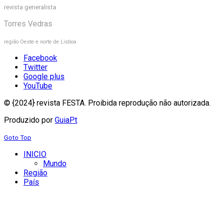
revista generalista
Torres Vedras
região Oeste e norte de Lisboa
Facebook
Twitter
Google plus
YouTube
© {2024} revista FESTA. Proibida reprodução não autorizada.
Produzido por
GuiaPt
Goto Top
INICIO
Mundo
Região
País