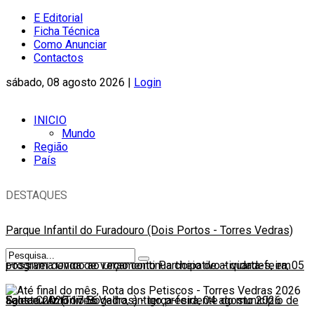
E Editorial
Ficha Técnica
Como Anunciar
Contactos
sábado, 08 agosto 2026 |
Login
INICIO
Mundo
Região
País
DESTAQUES
Parque Infantil do Furadouro (Dois Portos - Torres Vedras)
possível devido ao Orçamento Participativo
Programa Onda de Verão continua cheio de atividades, em
-
quarta-feira, 05
agosto 2026 17:56
Santa Cruz (Torres Vedras)
Faleceu António Bogalho, antigo presidente do município de
-
terça-feira, 04 agosto 2026