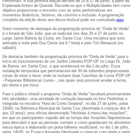
Performact. A sua próxima edição decorre de 25 a 27 de junho, a partir da
Esplanada Antero de Quental. Recorde-se que o Multiplicidades tem como
objetivo proporcionar o encontro com as artes performativas em
momentos dinâmicos, festivos, de convívio e inclusão. A programação
completa da edição deste ano desse festival pode ser consultada
aqui
.
Outro momento de destaque da programação próxima do “Onda de Verão”
é o Arraial de São João, que se realizará nos dias 26 e 27 de junho no
Largo Jaime Batista da Costa, em Santa Cruz. Uma iniciativa que será
animada à noite pelo Duo Oeste (na 6.ª feira) e pelo Trio Renascer (no
sábado).
De destacar também da programação próxima do “Onda de Verão” para o
início do funcionamento de um Jardim Literário POP-UP no Largo Dr. João
de Barros, em Santa Cruz, o que acontecerá no dia 1 de julho. Essa
instalação temporária que permanecerá até 30 de setembro proporcionará
zonas de estar e lazer, onde se incluem duas Casinhas de Livros POP-UP
- Pequenas Bibliotecas Livres -, nas quais será possível aceder a livros,
por oferta e por troca.
Para o público infantil o programa “Onda de Verão” facultará proximamente
três atividades: uma atividade de contação baseada no livro
Pedrinhas
e
integrada na iniciativa “Hora do Conto Sealand”, no dia 27 de junho, pelas
15h00, na Biblioteca Municipal de Santa Cruz (destinada a crianças dos 4
aos 10 anos); uma oficina denominada “Histórias à mesa das invasões!”,
em que os participantes viajarão até ao tempo das Invasões Napoleónicas
para descobrir o que as pessoas comiam e como guardavam os alimentos
nessa época e elaborarão um porta-talheres reutilizável, no dia 1 de julho,
pelas 14h30, no Espaço Aguarela (destinada a crianças com idade a partir