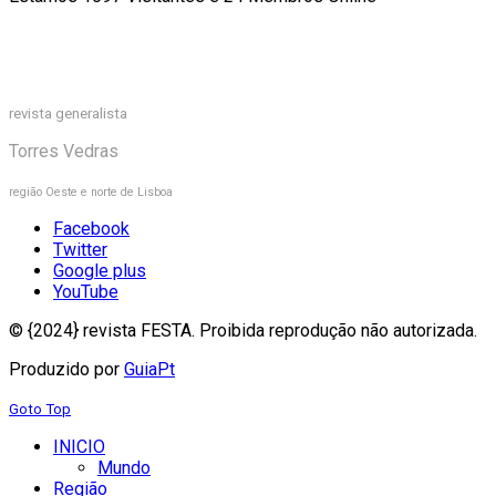
revista generalista
Torres Vedras
região Oeste e norte de Lisboa
Facebook
Twitter
Google plus
YouTube
© {2024} revista FESTA. Proibida reprodução não autorizada.
Produzido por
GuiaPt
Goto Top
INICIO
Mundo
Região