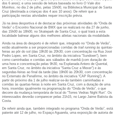
dos 6 anos); e uma sessão de leitura baseada no livro
O Vale dos
Moinhos
, no dia 2 de julho, pelas 15h00, na Biblioteca Municipal de Santa
Cruz (destinada a crianças dos 4 aos 10 anos). De referir que a
participação nestas atividades requer inscrição prévia.
Já na área desportiva é de destacar das próximas atividades do “Onda de
Verão” o Encontro Nacional de BMX que se realizará no dia 27 de junho,
das 15h00 às 18h00, no Skatepark de Santa Cruz, o qual trará a esta
localidade balnear alguns dos melhores atletas nacionais da modalidade.
Ainda na área do desporto é de referir que, integrado no “Onda de Verão”,
estão atualmente a ser proporcionadas corridas de
trail running
às quintas-
feiras ao pôr do sol (das 19h30 às 20h30, com concentração na Rua José
Pedro Lopes, em Santa Cruz, no âmbito da iniciativa “Sundown”), bem
como caminhadas e corridas aos sábados de manhã (com duração de
uma hora e concentração pelas 9h30, na Esplanada Antero de Quental,
em Santa Cruz, no âmbito da iniciativa “Santa Cruz a Mexer”) e às
segundas-feiras ao final da tarde (das 19h00 às 20h30, com concentração
no Externato de Penafirme, no âmbito da iniciativa “CAP Running”). A
partir do próximo dia 1 de julho realizar-se-ão também caminhadas e
corridas às quartas-feiras à noite em Santa Cruz, com a duração de uma
hora, inseridas igualmente na programação do “Onda de Verão”, o que
decorre da mudança temporária de local do “Torres Vedras Night Run”. Os
interessados deverão comparecer pelas 21h15, no Largo Jaime Batista da
Costa.
De referir ainda que, também integrado no programa “Onda de Verão”, está
patente até 12 de julho, no Espaço Aguarela, uma exposição de autoria de