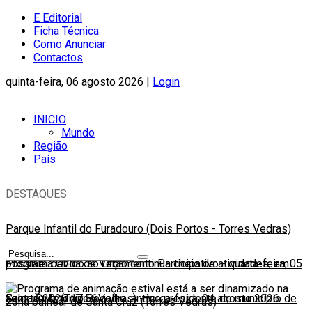
E Editorial
Ficha Técnica
Como Anunciar
Contactos
quinta-feira, 06 agosto 2026 |
Login
INICIO
Mundo
Região
País
DESTAQUES
Parque Infantil do Furadouro (Dois Portos - Torres Vedras)
possível devido ao Orçamento Participativo
Programa Onda de Verão continua cheio de atividades, em
-
quarta-feira, 05
agosto 2026 17:56
Santa Cruz (Torres Vedras)
Faleceu António Bogalho, antigo presidente do município de
-
terça-feira, 04 agosto 2026