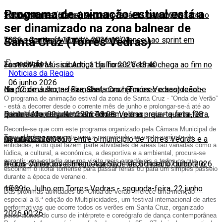
Programa de animação estival está a
17:05
Sobral Monte Agraço
Tiago Antunes (Efapel) venceu o Troféu Joaquim Agostinho
-
segunda-feira, 13 julho 2026 11:44
ser dinamizado na zona balnear de
Santa Cruz (Torres Vedras)
2026
Tomas Contte (Aviludo/Louletano) venceu ao sprint em
-
domingo, 12 julho 2026 19:22
redação
Torres Vedras
Festival de Música Antiga de Torres Vedras chega ao fim no
-
sábado, 11 julho 2026 18:40
Noticias da Regiao
06 junho 2026
dia 12 de Julho, no Ramalhal, com harmóneo e acordeão
Na próxima sexta-feira, Santa Cruz (Torres Vedras) recebe
-
O programa de animação estival da zona de Santa Cruz - “Onda de Verão”
- está a decorrer desde o corrente mês de junho e prolongar-se-á até ao
quinta-feira, 09 julho 2026 18:08
Daniela Mercury num concerto em plena praia
Encontrado esqueleto em Torres Vedras
-
quarta-feira, 08
-
quarta-feira,
próximo mês de setembro.
Recorde-se que com este programa organizado pela Câmara Municipal de
Torres Vedras, que conta com a parceria de um vasto conjunto de
08 julho 2026 18:01
julho 2026 12:07
Assinado protocolo entre o município de Torres Vedras e a
entidades, e do qual fazem parte atividades de áreas tão variadas como a
lúdica, a cultural, a económica, a desportiva e a ambiental, procura-se
garantir uma estadia ou uma visita mais agradáveis a todos os que
Oeiras Valley Investment Agency
A-dos-Cunhados é Freguesia Sede de Concelho durante o
-
terça-feira, 07 julho 2026
escolhem o litoral torriense para passar férias ou para um simples passeio
durante a época de veraneio.
18:09
mês de Julho em Torres Vedras
-
segunda-feira, 22 junho
Das próximas atividades do “Onda de Verão” merece uma menção
especial a 8.ª edição do Multiplicidades, um festival internacional de artes
performativas que ocorre todos os verões em Santa Cruz, organizado
2026 00:26
pelos alunos do curso de intérprete e coreógrafo de dança contemporânea