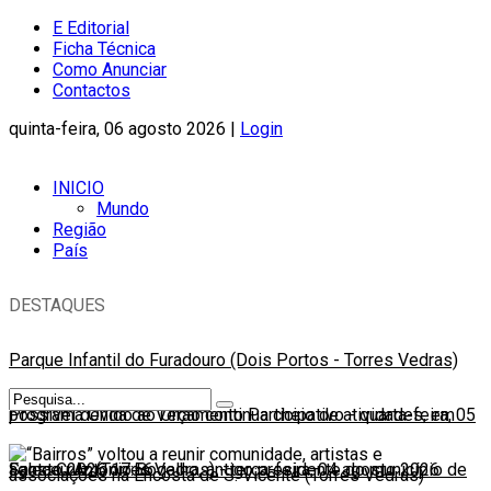
E Editorial
Ficha Técnica
Como Anunciar
Contactos
quinta-feira, 06 agosto 2026 |
Login
INICIO
Mundo
Região
País
DESTAQUES
Parque Infantil do Furadouro (Dois Portos - Torres Vedras)
possível devido ao Orçamento Participativo
Programa Onda de Verão continua cheio de atividades, em
-
quarta-feira, 05
agosto 2026 17:56
Santa Cruz (Torres Vedras)
Faleceu António Bogalho, antigo presidente do município de
-
terça-feira, 04 agosto 2026