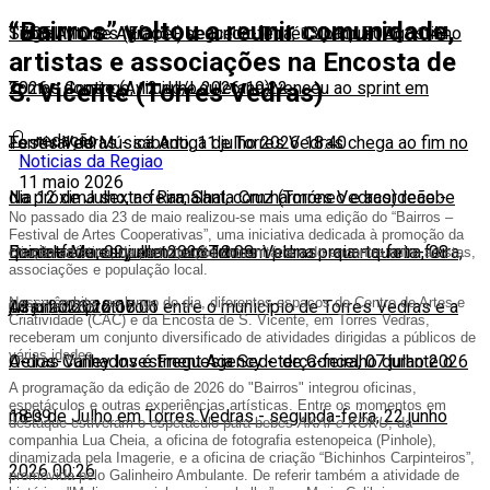
“Bairros” voltou a reunir comunidade,
17:05
Sobral Monte Agraço
Tiago Antunes (Efapel) venceu o Troféu Joaquim Agostinho
-
segunda-feira, 13 julho 2026 11:44
artistas e associações na Encosta de
S. Vicente (Torres Vedras)
2026
Tomas Contte (Aviludo/Louletano) venceu ao sprint em
-
domingo, 12 julho 2026 19:22
redação
Torres Vedras
Festival de Música Antiga de Torres Vedras chega ao fim no
-
sábado, 11 julho 2026 18:40
Noticias da Regiao
11 maio 2026
dia 12 de Julho, no Ramalhal, com harmóneo e acordeão
Na próxima sexta-feira, Santa Cruz (Torres Vedras) recebe
-
No passado dia 23 de maio realizou-se mais uma edição do “Bairros –
Festival de Artes Cooperativas”, uma iniciativa dedicada à promoção da
quinta-feira, 09 julho 2026 18:08
Daniela Mercury num concerto em plena praia
Encontrado esqueleto em Torres Vedras
-
quarta-feira, 08
-
quarta-feira,
criação artística, da participação comunitária e do encontro entre artistas,
associações e população local.
Nesse âmbito, ao longo do dia, diferentes espaços do Centro de Artes e
08 julho 2026 18:01
julho 2026 12:07
Assinado protocolo entre o município de Torres Vedras e a
Criatividade (CAC) e da Encosta de S. Vicente, em Torres Vedras,
receberam um conjunto diversificado de atividades dirigidas a públicos de
várias idades.
Oeiras Valley Investment Agency
A-dos-Cunhados é Freguesia Sede de Concelho durante o
-
terça-feira, 07 julho 2026
A programação da edição de 2026 do "Bairros" integrou oficinas,
espetáculos e outras experiências artísticas. Entre os momentos em
18:09
mês de Julho em Torres Vedras
-
segunda-feira, 22 junho
destaque estiveram o espetáculo para bebés
AKAI e KOKU
, da
companhia Lua Cheia, a oficina de fotografia estenopeica (Pinhole),
dinamizada pela Imagerie, e a oficina de criação “Bichinhos Carpinteiros”,
2026 00:26
promovida pelo Galinheiro Ambulante. De referir também a atividade de