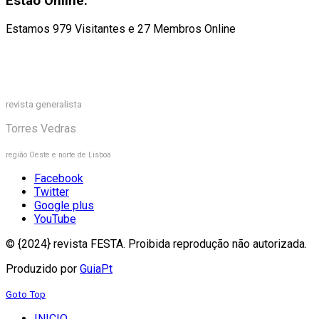
Estão Online:
Estamos 979 Visitantes e 27 Membros Online
revista generalista
Torres Vedras
região Oeste e norte de Lisboa
Facebook
Twitter
Google plus
YouTube
© {2024} revista FESTA. Proibida reprodução não autorizada.
Produzido por
GuiaPt
Goto Top
INICIO