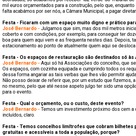
mil euros orçamentados para a construção, pelo que, enquanto i
falta acabámos por ser nós, a Câmara Municipal, a pagar dir
Festa - Ficaram com um espaço muito digno e prático par
José Bernardo -
Julgamos que sim, mas dos mil metros inici
coberto e com condições, por exemplo, para conseguir ter do
boa para quem aqui vem e as frequenta nestes dias. Depois
estacionamento ao ponto de atualmente quem aqui se desloca 
Festa - Os espaços de restauração são destinados só às
José Bernardo -
Aqui só há Associações do concelho, que se s
Os espaços, com cozinha equipada e cumprindo todos os requi
dessa forma angariar as tais verbas que lhes vão permitir ajud
Não posso deixar de referir que, por um estudo que fizemos, a
no mesmo, pelo que até nesse aspeto julgo ter sido uma opçã
para o evento.
Festa - Qual o orçamento, ou o custo, deste evento?
José Bernardo -
Temos um investimento próximo dos cem a ce
incluídos, claro.
Festa - Temos concelhos limítrofes que cobram bilhetes 
gratuitas e acessíveis a toda a população, porque?