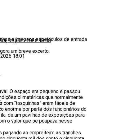
uinhas e imensos espetáculos de entrada
eira, 09 julho 2026 18:08
gora um breve excerto.
o 2026 18:01
.
aval. O espaço era pequeno e passou
ondições climatéricas que normalmente
6
to com “tasquinhas” eram fáceis de
ço enorme por parte dos funcionários do
ila, de um pavilhão de exposições para
 com o valor que se poupava nesse
s pagando ao empreiteiro as tranches
de cinquenta mil dos cento e cinquenta