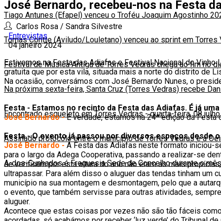
José Bernardo, recebeu-nos na Festa d
Tiago Antunes (Efapel) venceu o Troféu Joaquim Agostinho 20
Carlos Rosa / Sandra Silvestre
Entrevistas
Tomas Contte (Aviludo/Louletano) venceu ao sprint em Torres
04 janeiro 2024
Estivemos na Festa das Adiafas e Festival Nacional do Vinho 
Festival de Música Antiga de Torres Vedras chega ao fim no d
gratuita que por esta vila, situada mais a norte do distrito de L
Na ocasião, conversámos com José Bernardo Nunes, o presiden
Na próxima sexta-feira, Santa Cruz (Torres Vedras) recebe Da
Festa - Estamos no recinto da Festa das Adiafas. É já uma
Encontrado esqueleto em Torres Vedras
-
quarta-feira, 08 julh
José Bernardo -
É verdade, estamos na 24ª edição da Festa d
Festa - O evento já passou por diversos espaços desde o s
Assinado protocolo entre o município de Torres Vedras e a Oe
José Bernardo -
A Festa das Adiafas neste formato iniciou-
para o largo da Adega Cooperativa, passando a realizar-se de
A-dos-Cunhados é Freguesia Sede de Concelho durante o mês
se verificam por esta altura do ano não eram as mais propícia
ultrapassar. Para além disso o aluguer das tendas tinham um c
município na sua montagem e desmontagem, pelo que a autarqui
o evento, que também servisse para outras atividades, sempre
aluguer.
Acontece que estas coisas por vezes não são tão fáceis como
acordadas, só acabámos por receber ‘luz verde’ do Tribunal de