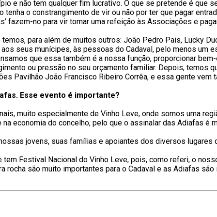
pio e não tem qualquer fim lucrativo. O que se pretende é que s
ão tenha o constrangimento de vir ou não por ter que pagar entrad
’ fazem-no para vir tomar uma refeição às Associações e pagar p
temos, para além de muitos outros: João Pedro Pais, Lucky Duck
r aos seus munícipes, às pessoas do Cadaval, pelo menos um es
 Pensamos que essa também é a nossa função, proporcionar bem-e
imento ou pressão no seu orçamento familiar. Depois, temos q
ões Pavilhão João Francisco Ribeiro Corrêa, e essa gente vem
iafas. Esse evento é importante?
ais, muito especialmente de Vinho Leve, onde somos uma região
nte na economia do concelho, pelo que o assinalar das Adiafas é 
 nossas jovens, suas famílias e apoiantes dos diversos lugares
m Festival Nacional do Vinho Leve, pois, como referi, o nosso 
ra rocha são muito importantes para o Cadaval e as Adiafas são