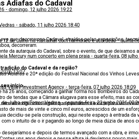
as Adiafas do Cadaval
26
-
domingo, 12 julho 2026 19:22
 Vedras
-
sábado, 11 julho 2026 18:40
Leve que decorreu no Cadaval, atraídos pelas exposições, tasq
ia 12 de Julho, no Ramalhal, com harmóneo e acordeão
-
quinta-f
isboa, decorreram.
te da autarquia do Cadaval, sobre o evento, de que deixamos a
niela Mercury num concerto em plena praia
-
quarta-feira, 08 julh
 tradição do Cadaval e da região?
o 2026 12:07
as Adiafas e 20ª edição do Festival Nacional dos Vinhos Leves
eu início...
iras Valley Investment Agency
-
terça-feira, 07 julho 2026 18:09
se há 26 anos, começando a ganhar forma nos Bombeiros do Cad
ntro de tendas que a Câmara alugava para esse efeito, mas as c
 de Julho em Torres Vedras
-
segunda-feira, 22 junho 2026 00:2
s, nem as exigências legais que passaram a existir para um even
usto de mais de vinte e cinco mil euros, acrescidos de um esfor
a decidiu-se pela construção, aqui neste espaço à entrada da v
 com o intuito de o ir pagando ao longo de meia dúzia de anos
 desejaríamos e depois de termos avançado com a obra, e irmo
 Contas uns anos depois e nessa altura já devíamos pouco mais 