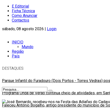
E Editorial
Ficha Técnica
Como Anunciar
Contactos
sábado, 08 agosto 2026 |
Login
INICIO
Mundo
Região
País
DESTAQUES
Parque Infantil do Furadouro (Dois Portos - Torres Vedras) po
Programa Onda de Verão continua cheio de atividades, em Sant
Faleceu António Bogalho, antigo presidente do município de S