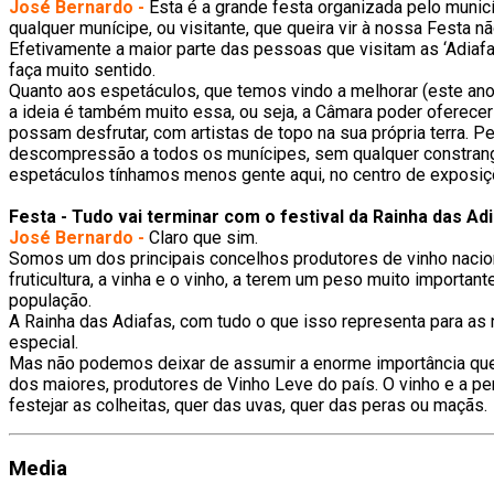
José Bernardo -
Esta é a grande festa organizada pelo municí
qualquer munícipe, ou visitante, que queira vir à nossa Festa n
Efetivamente a maior parte das pessoas que visitam as ‘Adiafas
faça muito sentido.
Quanto aos espetáculos, que temos vindo a melhorar (este ano 
a ideia é também muito essa, ou seja, a Câmara poder oferece
possam desfrutar, com artistas de topo na sua própria terra.
descompressão a todos os munícipes, sem qualquer constrang
espetáculos tínhamos menos gente aqui, no centro de exposiç
Festa - Tudo vai terminar com o festival da Rainha das Ad
José Bernardo -
Claro que sim.
Somos um dos principais concelhos produtores de vinho nacion
fruticultura, a vinha e o vinho, a terem um peso muito importa
população.
A Rainha das Adiafas, com tudo o que isso representa para as
especial.
Mas não podemos deixar de assumir a enorme importância que te
dos maiores, produtores de Vinho Leve do país. O vinho e a pe
festejar as colheitas, quer das uvas, quer das peras ou maçãs.
Media