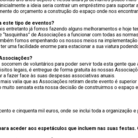
nicialmente a ideia seria contrair um empréstimo para suportar 
etamente do orçamento a construção do espaço onde nos encontra
a este tipo de eventos?
ais entretanto já fomos fazendo alguns melhoramentos e hoje 
ze “tasquinhas” de Associações a funcionar com todas as norm
, também fomos empenhando os nossos meios na implementação 
ter uma facilidade enorme para estacionar a sua viatura poden
 Associações?
ocorrem de voluntários para poder servir toda esta gente que a
sitos legais, é entregue de forma gratuita às nossas Associaç
ar a fazer face às suas despesas associativas anuais.
 mais valia que as Associações retiram deste evento é superior 
o muito sensata esta nossa decisão de construirmos o espaço 
nto e cinquenta mil euros, onde se inclui toda a organização 
para aceder aos espetáculos que incluem nas suas festas.