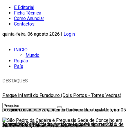
E Editorial
Ficha Técnica
Como Anunciar
Contactos
quinta-feira, 06 agosto 2026 |
Login
INICIO
Mundo
Região
País
DESTAQUES
Parque Infantil do Furadouro (Dois Portos - Torres Vedras)
possível devido ao Orçamento Participativo
Programa Onda de Verão continua cheio de atividades, em
-
quarta-feira, 05
agosto 2026 17:56
Santa Cruz (Torres Vedras)
Faleceu António Bogalho, antigo presidente do município de
-
terça-feira, 04 agosto 2026