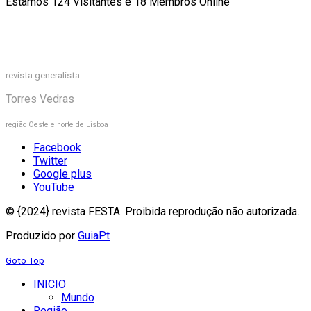
Estamos 124 Visitantes e 18 Membros Online
revista generalista
Torres Vedras
região Oeste e norte de Lisboa
Facebook
Twitter
Google plus
YouTube
© {2024} revista FESTA. Proibida reprodução não autorizada.
Produzido por
GuiaPt
Goto Top
INICIO
Mundo
Região