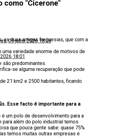
o como "Cicerone"
, as duas antigas freguesias, que com a
eira, 09 julho 2026 18:08
em uma variedade enorme de motivos de
o 2026 18:01
ue são predominantes.
erifica-se alguma recuperação que pode
 de 21 km2 e 2500 habitantes, ficando
6
s. Esse facto é importante para a
te é um polo de desenvolvimento para a
para além do polo industrial temos
a coisa que pouca gente sabe: quase 75%
 Mas temos muitas outras empresas e