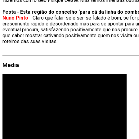
fazemos com o Geo Parque Oeste. Mas temos imensas outras id
Festa - Esta região do concelho ‘para cá da linha do comb
Nuno Pinto -
Claro que falar-se e ser-se falado é bom, se for
crescimento rápido e desordenado mas para se apontar para u
eventual procura, satisfazendo positivamente que nos procure
que saber mostrar cativando positivamente quem nos visita ou n
roteiros das suas visitas.
Media