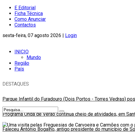
E Editorial
Ficha Técnica
Como Anunciar
Contactos
sexta-feira, 07 agosto 2026 |
Login
INICIO
Mundo
Região
País
DESTAQUES
Parque Infantil do Furadouro (Dois Portos - Torres Vedras) po
Programa Onda de Verão continua cheio de atividades, em Sant
Faleceu António Bogalho, antigo presidente do município de S