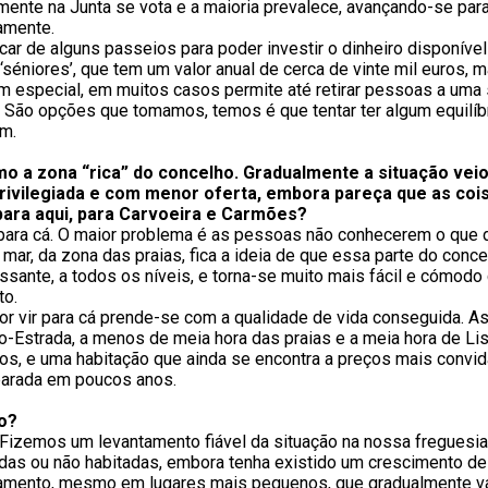
ente na Junta se vota e a maioria prevalece, avançando-se par
amente.
r de alguns passeios para poder investir o dinheiro disponível
‘séniores’, que tem um valor anual de cerca de vinte mil euros,
 em especial, em muitos casos permite até retirar pessoas a uma
. São opções que tomamos, temos é que tentar ter algum equilíb
em.
mo a zona “rica” do concelho. Gradualmente a situação veio
privilegiada e com menor oferta, embora pareça que as coi
 para aqui, para Carvoeira e Carmões?
 para cá. O maior problema é as pessoas não conhecerem o que 
r, da zona das praias, fica a ideia de que essa parte do conce
essante, a todos os níveis, e torna-se muito mais fácil e cómod
to.
por vir para cá prende-se com a qualidade de vida conseguida. 
-Estrada, a menos de meia hora das praias e a meia hora de Li
lhos, e uma habitação que ainda se encontra a preços mais convida
iparada em poucos anos.
ho?
 Fizemos um levantamento fiável da situação na nossa freguesi
as ou não habitadas, embora tenha existido um crescimento de 
namento, mesmo em lugares mais pequenos, que gradualmente v