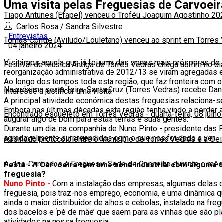
Uma visita pelas Freguesias de Carvoei
Tiago Antunes (Efapel) venceu o Troféu Joaquim Agostinho 20
Carlos Rosa / Sandra Silvestre
Entrevistas
Tomas Contte (Aviludo/Louletano) venceu ao sprint em Torres
04 janeiro 2024
Visitámos aquela que já foi uma das zonas mais prósperas do 
Festival de Música Antiga de Torres Vedras chega ao fim no d
reorganização administrativa de 2012/13 se viram agregadas e
Ao longo dos tempos toda esta região, que faz fronteira com
Na próxima sexta-feira, Santa Cruz (Torres Vedras) recebe Da
interesse a justificar uma visita.
A principal atividade económica destas freguesias relaciona-se
Embora nas últimas décadas esta região tenha vindo a perder 
Encontrado esqueleto em Torres Vedras
-
quarta-feira, 08 julh
augurar algo de bom para estas terras e suas gentes.
Durante um dia, na companhia de Nuno Pinto - presidente das 
agradavelmente surpreendidos com o que nos foi dado a ver.
Assinado protocolo entre o município de Torres Vedras e a Oe
A-dos-Cunhados é Freguesia Sede de Concelho durante o mês
Festa - A Carvoeira tem uma zona industrial com alguma 
freguesia?
Nuno Pinto -
Com a instalação das empresas, algumas delas de 
freguesia, pois traz-nos emprego, economia, e uma dinâmica 
ainda o maior distribuidor de alhos e cebolas, instalado na fr
dos bacelos e ‘pé de mãe’ que saem para as vinhas que são p
atividades na nossa freguesia.