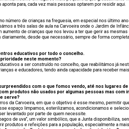
o aponta para, cada vez mais pessoas optarem por residir aqui.
o número de crianças na freguesia, em especial nos último ano
ámos a três salas de aula na Carvoeira onde o Jardim de Infânc
 um aumento de crianças que nos levou a ter que gerir as mesma
as diariamente, desde que necessário, sempre de forma complet
ntros educativos por todo o concelho.
a prioridade neste momento?
ucativos a ser construído no concelho, que reabilitámos já nest
ianças e educadores, tendo ainda capacidade para receber mais 
 surpreendidos com o que fomos vendo, até nos lugares d
m com produtos não usados por algumas pessoas mas com i
ue serve?
rros da Carvoeira, em que o objetivo é esse mesmo, permitir q
esse espaço limpamos, esterilizamos, acondicionamos e selec
ser levantado por parte de quem necessite.
bagos de uva”, um valor simbólico, que a Junta disponibiliza, 
irir produtos e refeições para a população, especialmente a mai