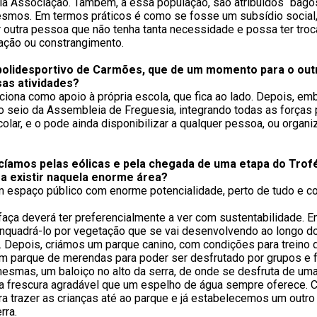
ria Associação. Também, a essa população, são atribuídos “bago
mesmos. Em termos práticos é como se fosse um subsídio social
utra pessoa que não tenha tanta necessidade e possa ter troca
nação ou constrangimento.
o polidesportivo de Carmões, que de um momento para o out
sas atividades?
iona como apoio à própria escola, que fica ao lado. Depois, emb
seio da Assembleia de Freguesia, integrando todas as forças 
lar, e o pode ainda disponibilizar a qualquer pessoa, ou organiz
hecíamos pelas eólicas e pela chegada de uma etapa do Tr
 a existir naquela enorme área?
espaço público com enorme potencialidade, perto de tudo e c
 faça deverá ter preferencialmente a ver com sustentabilidade.
nquadrá-lo por vegetação que se vai desenvolvendo ao longo d
. Depois, criámos um parque canino, com condições para treino
 um parque de merendas para poder ser desfrutado por grupos e 
mas, um baloiço no alto da serra, de onde se desfruta de uma 
ar a frescura agradável que um espelho de água sempre oferece
para trazer as crianças até ao parque e já estabelecemos um outr
rra.