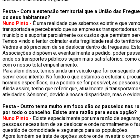
Festa - Com a extensão territorial que a União das Fregue
os seus habitantes?
Nuno Pinto -
É uma realidade que sabemos existir e que vamos
transportada e percebendo que as empresas transportadoras têm
município a suportar parcialmente os custos que permitam se
Temos vindo a tentar colmatar esta fragilidade real do territór
Vedras e só precisam de se deslocar dentro da freguesia. Esta
Associações dispõem e, eventualmente a pedido, poder passar 
onde os transportes públicos sejam mais satisfatórios, como 
com o nosso total empenhamento.
Para além disso, temos ainda um veículo que foi conseguido at
servir esse intento. No fundo o que estamos a estudar e procu
horários específicos, ou a pedido se for possível, as pessoas 
Ainda assim, tenho que referir que, atualmente já transporta
atividades ‘séniores’, devido à nossa disparidade, mas é evid
Festa - Outro tema muito em foco são os passeios nas r
por todo o concelho. Existe uma razão para essa opção?
Nuno Pinto -
Existe especialmente por uma razão de seguranç
pessoas necessitam de se deslocar e onde normalmente o fazi
questão de comodidade e segurança para as populações.
Agora também se trata de opções sobre onde investir o orçam