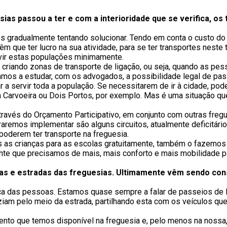
sias passou a ter e com a interioridade que se verifica, o
 gradualmente tentando solucionar. Tendo em conta o custo do 
 que ter lucro na sua atividade, para se ter transportes neste 
rvir estas populações minimamente.
io criando zonas de transporte de ligação, ou seja, quando as pe
mos a estudar, com os advogados, a possibilidade legal de pass
a servir toda a população. Se necessitarem de ir à cidade, po
a Carvoeira ou Dois Portos, por exemplo. Mas é uma situação q
ravés do Orçamento Participativo, em conjunto com outras fregu
raremos implementar são alguns circuitos, atualmente deficitári
poderem ter transporte na freguesia.
mos as crianças para as escolas gratuitamente, também o fazemos
ente que precisamos de mais, mais conforto e mais mobilidade p
uas e estradas das freguesias. Ultimamente vêm sendo co
a das pessoas. Estamos quase sempre a falar de passeios de l
am pelo meio da estrada, partilhando esta com os veículos que
ento que temos disponível na freguesia e, pelo menos na noss