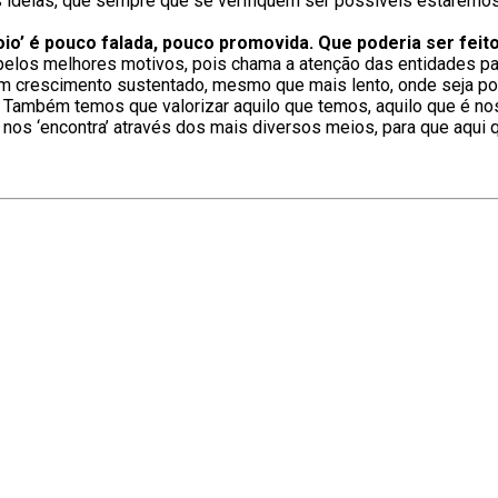
eias, que sempre que se verifiquem ser possíveis estaremos p
oio’ é pouco falada, pouco promovida. Que poderia ser feit
 pelos melhores motivos, pois chama a atenção das entidades pa
m crescimento sustentado, mesmo que mais lento, onde seja po
. Também temos que valorizar aquilo que temos, aquilo que é no
os ‘encontra’ através dos mais diversos meios, para que aqui que