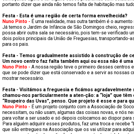
portanto dizer que ainda não temos falta de habitação mas tud
Festa - Esta é uma região de certa forma envelhecida?
Nuno Pinto -
É uma realidade, mas outra também é o aumento n
Já temos o Jardim de Infância de São Domingos cheio, regress
possa abrir outra sala se necessário, pois tem-se verificado
dois polos principais da União de Freguesias, transportando-
para os pais.
Festa - Temos gradualmente assistido à construção de ce
Um novo centro faz falta também aqui ou essa não é um
Nuno Pinto -
A nossa região teve o primeiro desses centros ed
que se pode dizer que está conservado e a servir as nossas cr
mostrar necessário.
Festa - Visitámos a freguesia e ficámos agradavelmente
chamou-nos particularmente a aten-ção: a “loja” que tê
“Roupeiro das Uvas”, penso. Que projeto é esse e para q
Nuno Pinto -
É um projeto conjunto com a Associação de Soco
necessitam, ou não usam, algumas das coisas novas, e nós n
para voltar a ser usado e só depois colocamos ao dispor para 
Para alguém adquirir esses produtos, faz uma troca e recebe “
que são entregues na Associação que os vai utilizar para adqu