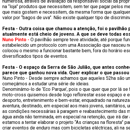
numerosa, através de avaliação da responsável social da próp
na “loja” produtos que necessitem, sem ter que pagar pelos 
que mais gostem e necessitem, da mesma forma que qualquer o
valor por “bagos de uva”. Não existe qualquer tipo de discrimi
Festa - Outra coisa que chamou a atenção, foi o pavilhã
atualmente está cheio de jovens. A que se deve todas es
Nuno Pinto -
O pavilhão sempre teve atividade, até porque func
estabelecido um protocolo com uma Associação que nasceu no 
colocou o mesmo a funcionar bastante bem, fora do horário esco
diversificados tipos de eventos.
Festa - O espaço da Serra de São Julião, que antes con
parece que ganhou nova vida. Quer explicar o que passou
Nuno Pinto - Desde sempre achamos que aqueles 52ha são um 
começámos a estudar uma série de ideias.
Denominámo-lo de ‘Eco Parque’, pois o que quer que por lá se
moto-cross quisemos desde logo reflorestar esse espaço e e
desporto, entretenimento e bem-estar, enquadrado na natureza
aventura, destinado, em especial aos mais jovens, sanitários,
as condições necessárias à paragem e reabastecimento das mes
água ainda não terminada, em especial na retenção, que irá d
estamos a tentar elaborar o projeto “As crianças na floresta” 
criar eventos de enduro mas com bicicletas eléctricas, ali na se