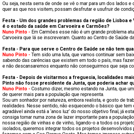
Ou seja, nesta serra de onde se vê o mar para um dos lados e 
quer as que nos visitem, possam desfrutar e usufruir de cond
Festa - Um dos grandes problemas da região de Lisboa e V
é o estado da saúde em Carvoeira e Carmões?
Nuno Pinto -
Em Carmões esse não é um grande problema atual
Carvoeira que lá se inscreveram. Quanto ao Centro de Saúde da
Festa - Para que serve o Centro de Saúde se não tem qu
Nuno Pinto -
Tem sido uma luta, que vamos continuar sem baixa
sabendo das carências que existem em todo o país, mas fazen
e não descansaremos enquanto não conseguirmos que seja col
Festa - Depois de visitarmos a freguesia, localidades mai
Pinto não fosse presidente da Junta, que poderia achar q
Nuno Pinto -
Costumo dizer, mesmo estando na Junta, que um a
de querer mais para a população que representa.
Sou um sonhador por natureza, embora realista, e gosto de tra
realidades. Nesse sentido, não esquecendo o básico que tem q
agradável ainda está a ‘anos luz’ do nosso objetivo final, j
consiga tornar numa zona de lazer importante para a populaç
nossa região de vinhas e de vinho, ligando-o a todos os proj
isolados, queremos integrar todos os projetos desenvolvidos 