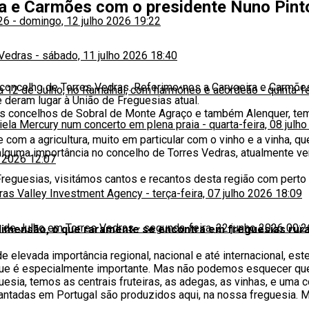
ra e Carmões com o presidente Nuno Pint
26
-
domingo, 12 julho 2026 19:22
 Vedras
-
sábado, 11 julho 2026 18:40
concelho de Torres Vedras. Referimo-nos a Carvoeira e Carmões
ia 12 de Julho, no Ramalhal, com harmóneo e acordeão
-
quinta-f
 deram lugar à União de Freguesias atual.
 os concelhos de Sobral de Monte Agraço e também Alenquer, t
niela Mercury num concerto em plena praia
-
quarta-feira, 08 julh
 com a agricultura, muito em particular com o vinho e a vinha, q
alguma importância no concelho de Torres Vedras, atualmente v
o 2026 12:07
Freguesias, visitámos cantos e recantos desta região com perto
iras Valley Investment Agency
-
terça-feira, 07 julho 2026 18:09
 de Julho em Torres Vedras
-
segunda-feira, 22 junho 2026 00:2
dimensão, o que raramente se encontra em freguesias rurai
elevada importância regional, nacional e até internacional, es
que é especialmente importante. Mas não podemos esquecer que 
eguesia, temos as centrais fruteiras, as adegas, as vinhas, e um
lantadas em Portugal são produzidos aqui, na nossa freguesia.