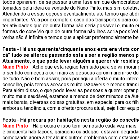
todos opinarem, de se passar a uma fase em que democraticam
tomadas pela ideia ou vontade do Nuno Pinto, mas sim coletiv
Atendendo a essas opções eventualmente até temos que abdica
importantes. Veja por exemplo o caso dos transportes para os 
ter atividades que de outra forma não seria possível e, muito
formas de convívio que de outra forma não lhes seria possível
verba não é infinita e temos que a aplicar preferencialmente b
Festa - Há uns quarenta/cinquenta anos esta era vista co
cá” tudo se alterou passando esta a ser a região menos 
Atualmente, o que pode levar alguém a querer vir residir
Nuno Pinto -
Acho que esta região tem tudo para se vir morar
o sentido começou a ser mais as pessoas aproximarem-se do ma
de tudo. Não é bem assim, pois por aqui a oferta é muito inter
concelho, pois temos acessos muito razoáveis e menos trânsi
Para além disso, o que pode levar as pessoas a querer optar 
muito mais saudável, estamos a menos de dez minutos da Auto
mais barata, diversas coisas gratuitas, em especial para os fi
embora a tendência, com a oferta/procura atual, seja ficar equ
Festa - Há procura por habitação nesta região do concel
Nuno Pinto -
Há procura e isso tem-se notado cada vez mais.
e cinquenta habitações, garagens ou adegas, estavam degradad
começando agora a ter alguns outros problemas com estacio