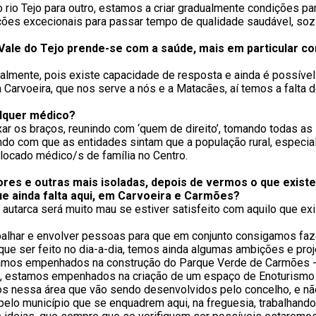
o rio Tejo para outro, estamos a criar gradualmente condições p
ições excecionais para passar tempo de qualidade saudável, soz
ale do Tejo prende-se com a saúde, mais em particular com
mente, pois existe capacidade de resposta e ainda é possível
 Carvoeira, que nos serve a nós e a Matacães, aí temos a falta 
alquer médico?
r os braços, reunindo com ‘quem de direito’, tomando todas as i
do com que as entidades sintam que a população rural, especia
ocado médico/s de família no Centro.
ores e outras mais isoladas, depois de vermos o que existe
ue ainda falta aqui, em Carvoeira e Carmões?
utarca será muito mau se estiver satisfeito com aquilo que ex
balhar e envolver pessoas para que em conjunto consigamos faze
ue ser feito no dia-a-dia, temos ainda algumas ambições e pro
á estamos empenhados na construção do Parque Verde de Carmões
ão, estamos empenhados na criação de um espaço de Enoturismo
etos nessa área que vão sendo desenvolvidos pelo concelho, e 
pelo município que se enquadrem aqui, na freguesia, trabalhan