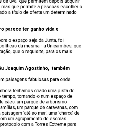
s de uva” que permitem depois adquirir
, mas que permite à pessoas escolher o
do a título de oferta um determinado
ro parece ter ganho vida e
ora o espaço seja da Junta, foi
políticas da mesma - a Unicarmões, que
ação, que o requisite, para os mais
oféu Joaquim Agostinho, também
om paisagens fabulosas para onde
 Embora tenhamos criado uma pista de
o tempo, tornando-o num espaço de
 de cães, um parque de arborismo
famílias, um parque de caravanas, com
paisagem ‘até ao mar’, uma ‘charca’ de
. Com um agrupamento de escolas
o protocolo com a Torres Extreme para