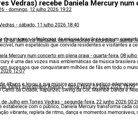
rres Vedras) recebe Daniela Mercury num 
26
-
domingo, 12 julho 2026 19:22
 Vedras
-
sábado, 11 julho 2026 18:40
a das maiores referências da música brasileira para um concerto
ia 12 de Julho, no Ramalhal, com harmóneo e acordeão
-
quinta-f
uecível, num espetáculo que convida residentes e visitantes a c
niela Mercury num concerto em plena praia
-
quarta-feira, 08 julh
Mercury é uma das vozes mais emblemáticas da música brasileir
 com sucessos que conquistaram milhões de fãs em todo o mund
o 2026 12:07
de álbuns e levou a sua música aos maiores palcos internaciona
iras Valley Investment Agency
-
terça-feira, 07 julho 2026 18:09
o O Canto da Cidade, Rapunzel, Swing da Cor, Maimbê Dandá e N
 de Julho em Torres Vedras
-
segunda-feira, 22 junho 2026 00:2
ue estabelece com o público, Daniela Mercury transforma cada c
ação vibrante, repleta de ritmo, dança e momentos memoráveis, n