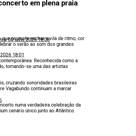
concerto em plena praia
 que promete encher a vila de ritmo, cor
eira, 09 julho 2026 18:08
elebrar o verão ao som dos grandes
o 2026 18:01
a contemporânea. Reconhecida como a
o, tornando-se uma das artistas
is, cruzando sonoridades brasileiras
obre Vagabundo continuam a marcar
6
oncerto numa verdadeira celebração da
um cenário único junto ao Atlântico.