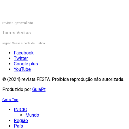
revista generalista
Torres Vedras
região Oeste e norte de Lisboa
Facebook
Twitter
Google plus
YouTube
© {2024} revista FESTA. Proibida reprodução não autorizada.
Produzido por
GuiaPt
Goto Top
INICIO
Mundo
Região
País