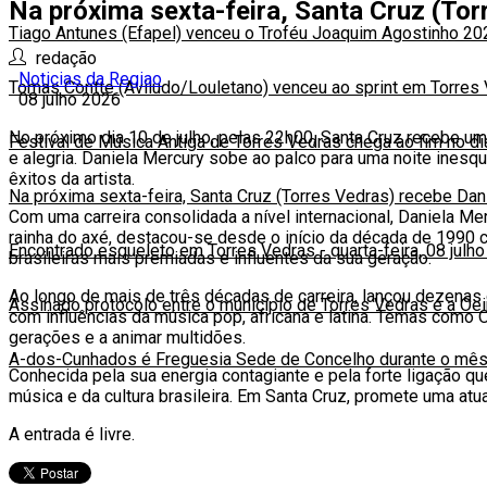
Na próxima sexta-feira, Santa Cruz (To
Tiago Antunes (Efapel) venceu o Troféu Joaquim Agostinho 20
redação
Noticias da Regiao
Tomas Contte (Aviludo/Louletano) venceu ao sprint em Torres
08 julho 2026
No próximo dia 10 de julho, pelas 22h00, Santa Cruz recebe um
Festival de Música Antiga de Torres Vedras chega ao fim no d
e alegria. Daniela Mercury sobe ao palco para uma noite inesq
êxitos da artista.
Na próxima sexta-feira, Santa Cruz (Torres Vedras) recebe Da
Com uma carreira consolidada a nível internacional, Daniela 
rainha do axé, destacou-se desde o início da década de 1990
Encontrado esqueleto em Torres Vedras
-
quarta-feira, 08 julh
brasileiras mais premiadas e influentes da sua geração.
Ao longo de mais de três décadas de carreira, lançou dezenas 
Assinado protocolo entre o município de Torres Vedras e a Oe
com influências da música pop, africana e latina. Temas com
gerações e a animar multidões.
A-dos-Cunhados é Freguesia Sede de Concelho durante o mês
Conhecida pela sua energia contagiante e pela forte ligação q
música e da cultura brasileira. Em Santa Cruz, promete uma atu
A entrada é livre.