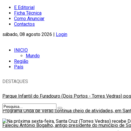
E Editorial
Ficha Técnica
Como Anunciar
Contactos
sábado, 08 agosto 2026 |
Login
INICIO
Mundo
Região
País
DESTAQUES
Parque Infantil do Furadouro (Dois Portos - Torres Vedras) po
Programa Onda de Verão continua cheio de atividades, em Sant
Faleceu António Bogalho, antigo presidente do município de S