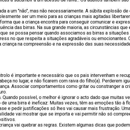
ociada a um "não", mas não necessariamente. A súbita explosão 
implesmente ser um meio para as crianças mais agitadas libertar
forma que a criança encontra para conseguir comunicar e expre
equência das birras. Na sua grande maioria, as circunstâncias 
o que se possa pensar quando associamos as birras a situações
ss no que respeita a situações agradáveis ou emocionantes. Co
a criança na compreensão e na expressão das suas necessidade
rolo é importante e necessário que os pais intervenham e recup
eça no lugar, e não ficarem com raiva do filho(a). Perderem igua
ança. Associar comportamentos como gritar ou constranger a cri
uro.
 Quando possível, o melhor é ignorar o acto dado que muitas v
o de uma birra é ineficaz: Muitas vezes, têm as emoções tão à 
fase e pedir justificações só lhes vai causar mais frustração. U
uilidade vai mostrar que se importa e vai permitir não só compr
sitivos.
criança vai quebrar as regras. Existem algumas dicas que podem 