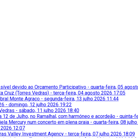
ssível devido ao Orçamento Participativo
-
quarta-feira, 05 agos
a Cruz (Torres Vedras)
-
terça-feira, 04 agosto 2026 17:05
obral Monte Agraço
-
segunda-feira, 13 julho 2026 11:44
26
-
domingo, 12 julho 2026 19:22
 Vedras
-
sábado, 11 julho 2026 18:40
ia 12 de Julho, no Ramalhal, com harmóneo e acordeão
-
quinta-f
niela Mercury num concerto em plena praia
-
quarta-feira, 08 julh
o 2026 12:07
iras Valley Investment Agency
-
terça-feira, 07 julho 2026 18:09