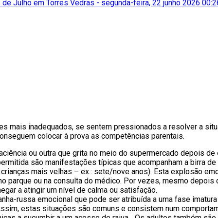
 de Julho em Torres Vedras
-
segunda-feira, 22 junho 2026 00:2
ares mais inadequados, se sentem pressionados a resolver a sit
 conseguem colocar à prova as competências parentais.
ncia ou outra que grita no meio do supermercado depois de ouvir
permitida são manifestações típicas que acompanham a birra de 
ianças mais velhas – ex.: sete/nove anos). Esta explosão emo
 no parque ou na consulta do médico. Por vezes, mesmo depois do
egar a atingir um nível de calma ou satisfação.
anha-russa emocional que pode ser atribuída a uma fase imatur
. Assim, estas situações são comuns e consistem num comporta
nicas a sucumbir a um acesso de raiva... Os adultos também sã