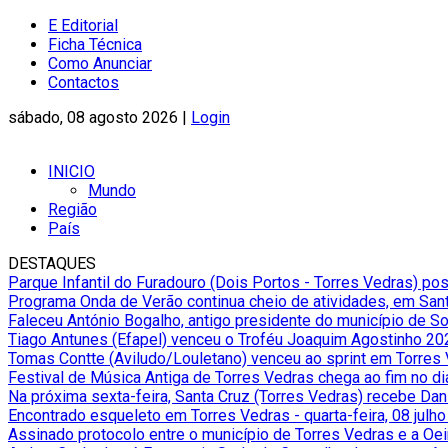
E Editorial
Ficha Técnica
Como Anunciar
Contactos
sábado, 08 agosto 2026 |
Login
INICIO
Mundo
Região
País
DESTAQUES
Parque Infantil do Furadouro (Dois Portos - Torres Vedras) po
Programa Onda de Verão continua cheio de atividades, em Sant
Faleceu António Bogalho, antigo presidente do município de S
Tiago Antunes (Efapel) venceu o Troféu Joaquim Agostinho 20
Tomas Contte (Aviludo/Louletano) venceu ao sprint em Torres
Festival de Música Antiga de Torres Vedras chega ao fim no d
Na próxima sexta-feira, Santa Cruz (Torres Vedras) recebe Da
Encontrado esqueleto em Torres Vedras
-
quarta-feira, 08 julh
Assinado protocolo entre o município de Torres Vedras e a Oe