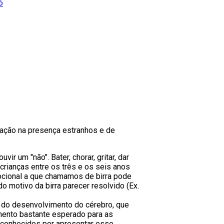
6
uação na presença estranhos e de
 um "não". Bater, chorar, gritar, dar
crianças entre os três e os seis anos
cional a que chamamos de birra pode
 motivo da birra parecer resolvido (Ex.
a do desenvolvimento do cérebro, que
mento bastante esperado para as
o conhecidos por apresentar esse