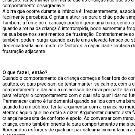
comportamento desagradável.
A birra que ocorre durante a infância é, frequentemente, ass
facilmente percebida. O gritar e atirar-se para o chão pode s
Também, a fome ou o cansaço podem gerar uma birra, sendo a 
quando a rotina da criança é interrompida, pode aumentar a fr
na sua base nos sentimentos de frustração. Contrariamente a
também podem surgir quando existe uma elevada tensão ou stre
desencadeada num misto de factores: a capacidade limitada d
frustração adjacente.
O que fazer, então?
Quando o comportamento da criança começa a ficar fora do cont
adultos, os pais precisam de tentar manter-se calmos, com a cab
comportamento e dar aso a um acesso de raiva por parte da cri
para reforçar o comportamento com o qual não quer lidar no fut
Permanecer calmo é fundamental quando se lida com uma birra.
quando há um público. Tentar argumentar com a criança no mei
atentos àquilo que lhe estão a dizer. Argumentar durante esta 
criança necessita de conforto e apoio: Ao conversar com tranq
criança, como também orientá-la para comportamentos mais po
Apesar dos esforços de qualquer pai, nalguma circunstância a 