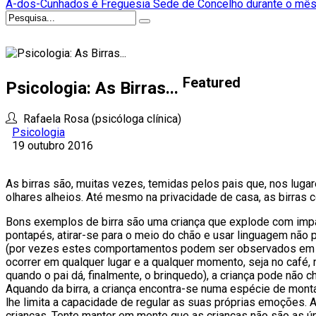
A-dos-Cunhados é Freguesia Sede de Concelho durante o mês
Featured
Psicologia: As Birras...
Rafaela Rosa (psicóloga clínica)
Psicologia
19 outubro 2016
As birras são, muitas vezes, temidas pelos pais que, nos lug
olhares alheios. Até mesmo na privacidade de casa, as birras
Bons exemplos de birra são uma criança que explode com impaciê
pontapés, atirar-se para o meio do chão e usar linguagem não 
(por vezes estes comportamentos podem ser observados em cr
ocorrer em qualquer lugar e a qualquer momento, seja no café,
quando o pai dá, finalmente, o brinquedo), a criança pode não ch
Aquando da birra, a criança encontra-se numa espécie de mont
lhe limita a capacidade de regular as suas próprias emoções
crianças. Tente manter em mente que as crianças não são as ú