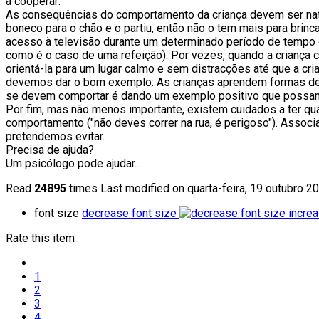
a cooperar:
As consequências do comportamento da criança devem ser natur
boneco para o chão e o partiu, então não o tem mais para brinca
acesso à televisão durante um determinado período de tempo
como é o caso de uma refeição). Por vezes, quando a criança c
orientá-la para um lugar calmo e sem distracções até que a cr
devemos dar o bom exemplo: As crianças aprendem formas de a
se devem comportar é dando um exemplo positivo que possam
Por fim, mas não menos importante, existem cuidados a ter quando
comportamento ("não deves correr na rua, é perigoso"). Assoc
pretendemos evitar.
Precisa de ajuda?
Um psicólogo pode ajudar...
Read
24895
times
Last modified on quarta-feira, 19 outubro 2
font size
decrease font size
increa
Rate this item
1
2
3
4