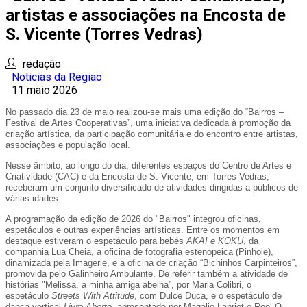
artistas e associações na Encosta de
S. Vicente (Torres Vedras)
redação
Noticias da Regiao
11 maio 2026
No passado dia 23 de maio realizou-se mais uma edição do “Bairros –
Festival de Artes Cooperativas”, uma iniciativa dedicada à promoção da
criação artística, da participação comunitária e do encontro entre artistas,
associações e população local.
Nesse âmbito, ao longo do dia, diferentes espaços do Centro de Artes e
Criatividade (CAC) e da Encosta de S. Vicente, em Torres Vedras,
receberam um conjunto diversificado de atividades dirigidas a públicos de
várias idades.
A programação da edição de 2026 do "Bairros" integrou oficinas,
espetáculos e outras experiências artísticas. Entre os momentos em
destaque estiveram o espetáculo para bebés
AKAI e KOKU
, da
companhia Lua Cheia, a oficina de fotografia estenopeica (Pinhole),
dinamizada pela Imagerie, e a oficina de criação “Bichinhos Carpinteiros”,
promovida pelo Galinheiro Ambulante. De referir também a atividade de
histórias "Melissa, a minha amiga abelha”, por Maria Colibri, o
espetáculo
Streets With Attitude
, com Dulce Duca, e o espetáculo de
dança vertical
Livro Aberto
, apresentado por Magalie Lanriot e Roel Q