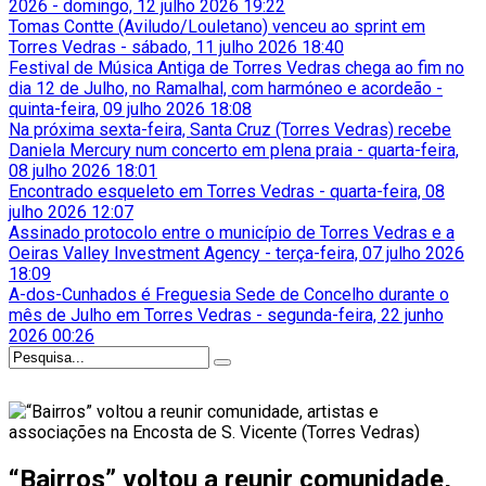
2026
-
domingo, 12 julho 2026 19:22
Tomas Contte (Aviludo/Louletano) venceu ao sprint em
Torres Vedras
-
sábado, 11 julho 2026 18:40
Festival de Música Antiga de Torres Vedras chega ao fim no
dia 12 de Julho, no Ramalhal, com harmóneo e acordeão
-
quinta-feira, 09 julho 2026 18:08
Na próxima sexta-feira, Santa Cruz (Torres Vedras) recebe
Daniela Mercury num concerto em plena praia
-
quarta-feira,
08 julho 2026 18:01
Encontrado esqueleto em Torres Vedras
-
quarta-feira, 08
julho 2026 12:07
Assinado protocolo entre o município de Torres Vedras e a
Oeiras Valley Investment Agency
-
terça-feira, 07 julho 2026
18:09
A-dos-Cunhados é Freguesia Sede de Concelho durante o
mês de Julho em Torres Vedras
-
segunda-feira, 22 junho
2026 00:26
“Bairros” voltou a reunir comunidade,