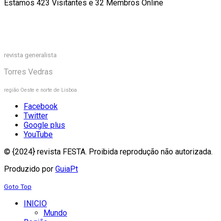
Estamos 423 Visitantes e 32 Membros Online
revista generalista
Torres Vedras
região Oeste e norte de Lisboa
Facebook
Twitter
Google plus
YouTube
© {2024} revista FESTA. Proibida reprodução não autorizada.
Produzido por
GuiaPt
Goto Top
INICIO
Mundo