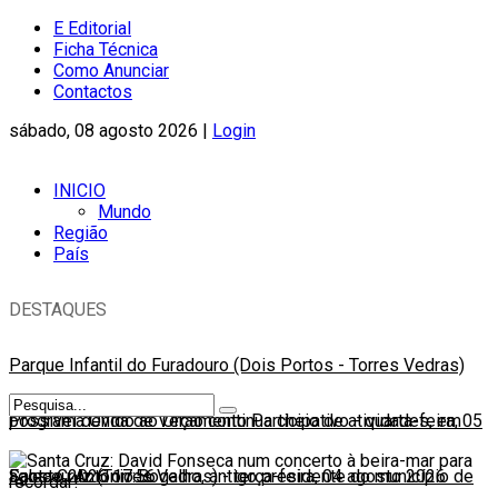
E Editorial
Ficha Técnica
Como Anunciar
Contactos
sábado, 08 agosto 2026 |
Login
INICIO
Mundo
Região
País
DESTAQUES
Parque Infantil do Furadouro (Dois Portos - Torres Vedras)
possível devido ao Orçamento Participativo
Programa Onda de Verão continua cheio de atividades, em
-
quarta-feira, 05
agosto 2026 17:56
Santa Cruz (Torres Vedras)
Faleceu António Bogalho, antigo presidente do município de
-
terça-feira, 04 agosto 2026