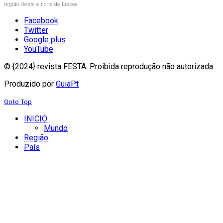
região Oeste e norte de Lisboa
Facebook
Twitter
Google plus
YouTube
© {2024} revista FESTA. Proibida reprodução não autorizada.
Produzido por
GuiaPt
Goto Top
INICIO
Mundo
Região
País