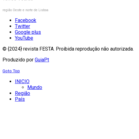
região Oeste e norte de Lisboa
Facebook
Twitter
Google plus
YouTube
© {2024} revista FESTA. Proibida reprodução não autorizada.
Produzido por
GuiaPt
Goto Top
INICIO
Mundo
Região
País