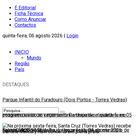
E Editorial
Ficha Técnica
Como Anunciar
Contactos
quinta-feira, 06 agosto 2026 |
Login
INICIO
Mundo
Região
País
DESTAQUES
Parque Infantil do Furadouro (Dois Portos - Torres Vedras)
possível devido ao Orçamento Participativo
Programa Onda de Verão continua cheio de atividades, em
-
quarta-feira, 05
agosto 2026 17:56
Santa Cruz (Torres Vedras)
Faleceu António Bogalho, antigo presidente do município de
-
terça-feira, 04 agosto 2026