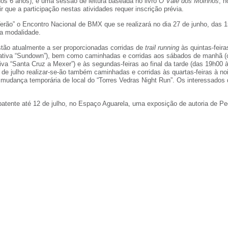
dos 6 anos); e uma sessão de leitura baseada no livro
O Vale dos Moinhos
, n
r que a participação nestas atividades requer inscrição prévia.
Verão” o Encontro Nacional de BMX que se realizará no dia 27 de junho, das 
da modalidade.
estão atualmente a ser proporcionadas corridas de
trail running
às quintas-feir
iativa “Sundown”), bem como caminhadas e corridas aos sábados de manhã 
iva “Santa Cruz a Mexer”) e às segundas-feiras ao final da tarde (das 19h00
 1 de julho realizar-se-ão também caminhadas e corridas às quartas-feiras à 
 mudança temporária de local do “Torres Vedras Night Run”. Os interessados
atente até 12 de julho, no Espaço Aguarela, uma exposição de autoria de Ped