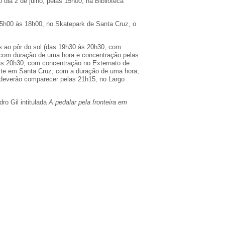
o dia 2 de julho, pelas 15h00, na Biblioteca
15h00 às 18h00, no Skatepark de Santa Cruz, o
as ao pôr do sol (das 19h30 às 20h30, com
(com duração de uma hora e concentração pelas
 às 20h30, com concentração no Externato de
noite em Santa Cruz, com a duração de uma hora,
 deverão comparecer pelas 21h15, no Largo
ro Gil intitulada
A pedalar pela fronteira em