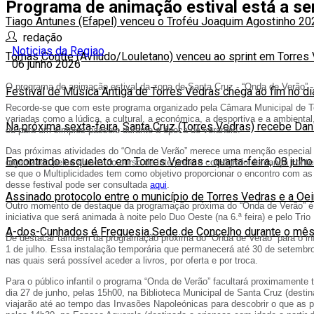
Programa de animação estival está a se
Tiago Antunes (Efapel) venceu o Troféu Joaquim Agostinho 20
redação
Noticias da Regiao
Tomas Contte (Aviludo/Louletano) venceu ao sprint em Torres
06 junho 2026
O programa de animação estival da zona de Santa Cruz - “Onda de Verão” -
Festival de Música Antiga de Torres Vedras chega ao fim no d
Recorde-se que com este programa organizado pela Câmara Municipal de Tor
variadas como a lúdica, a cultural, a económica, a desportiva e a ambiental
Na próxima sexta-feira, Santa Cruz (Torres Vedras) recebe Da
ou para um simples passeio durante a época de veraneio.
Das próximas atividades do “Onda de Verão” merece uma menção especial a 8
Encontrado esqueleto em Torres Vedras
-
quarta-feira, 08 julh
organizado pelos alunos do curso de intérprete e coreógrafo de dança cont
se que o Multiplicidades tem como objetivo proporcionar o encontro com a
desse festival pode ser consultada
aqui
.
Assinado protocolo entre o município de Torres Vedras e a Oe
Outro momento de destaque da programação próxima do “Onda de Verão” é o
iniciativa que será animada à noite pelo Duo Oeste (na 6.ª feira) e pelo Tri
A-dos-Cunhados é Freguesia Sede de Concelho durante o mês
De destacar também da programação próxima do “Onda de Verão” para o iní
1 de julho. Essa instalação temporária que permanecerá até 30 de setembro
nas quais será possível aceder a livros, por oferta e por troca.
Para o público infantil o programa “Onda de Verão” facultará proximamente 
dia 27 de junho, pelas 15h00, na Biblioteca Municipal de Santa Cruz (desti
viajarão até ao tempo das Invasões Napoleónicas para descobrir o que as p