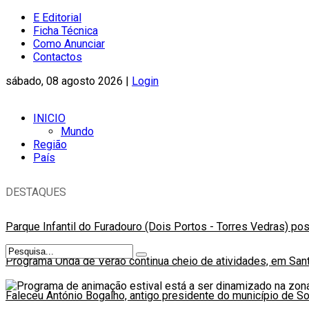
E Editorial
Ficha Técnica
Como Anunciar
Contactos
sábado, 08 agosto 2026 |
Login
INICIO
Mundo
Região
País
DESTAQUES
Parque Infantil do Furadouro (Dois Portos - Torres Vedras) po
Programa Onda de Verão continua cheio de atividades, em Sant
Faleceu António Bogalho, antigo presidente do município de S