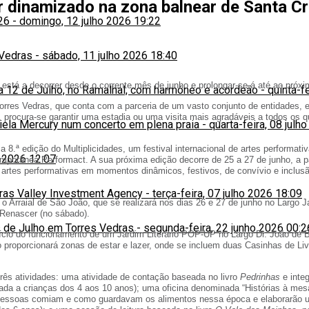
r dinamizado na zona balnear de Santa Cr
26
-
domingo, 12 julho 2026 19:22
 Vedras
-
sábado, 11 julho 2026 18:40
 está a decorrer desde o corrente mês de junho e prolongar-se-á até ao pró
ia 12 de Julho, no Ramalhal, com harmóneo e acordeão
-
quinta-f
res Vedras, que conta com a parceria de um vasto conjunto de entidades, e 
, procura-se garantir uma estadia ou uma visita mais agradáveis a todos os qu
niela Mercury num concerto em plena praia
-
quarta-feira, 08 julh
.ª edição do Multiplicidades, um festival internacional de artes performati
o 2026 12:07
emporânea Performact. A sua próxima edição decorre de 25 a 27 de junho, a p
s artes performativas em momentos dinâmicos, festivos, de convívio e inclu
iras Valley Investment Agency
-
terça-feira, 07 julho 2026 18:09
 Arraial de São João, que se realizará nos dias 26 e 27 de junho no Largo 
o Renascer (no sábado).
 de Julho em Torres Vedras
-
segunda-feira, 22 junho 2026 00:2
cio do funcionamento de um Jardim Literário POP-UP no Largo Dr. João de B
 proporcionará zonas de estar e lazer, onde se incluem duas Casinhas de Li
três atividades: uma atividade de contação baseada no livro
Pedrinhas
e integ
nada a crianças dos 4 aos 10 anos); uma oficina denominada “Histórias à mes
essoas comiam e como guardavam os alimentos nessa época e elaborarão um po