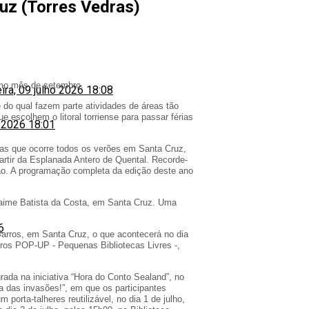
uz (Torres Vedras)
ximo mês de setembro.
eira, 09 julho 2026 18:08
do qual fazem parte atividades de áreas tão
e escolhem o litoral torriense para passar férias
o 2026 18:01
vas que ocorre todos os verões em Santa Cruz,
artir da Esplanada Antero de Quental. Recorde-
são. A programação completa da edição deste ano
Jaime Batista da Costa, em Santa Cruz. Uma
6
arros, em Santa Cruz, o que acontecerá no dia
vros POP-UP - Pequenas Bibliotecas Livres -,
rada na iniciativa “Hora do Conto Sealand”, no
a das invasões!”, em que os participantes
rta-talheres reutilizável, no dia 1 de julho,