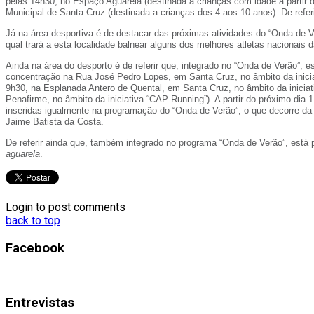
pelas 14h30, no Espaço Aguarela (destinada a crianças com idade a partir 
Municipal de Santa Cruz (destinada a crianças dos 4 aos 10 anos). De referi
Já na área desportiva é de destacar das próximas atividades do “Onda de 
qual trará a esta localidade balnear alguns dos melhores atletas nacionais 
Ainda na área do desporto é de referir que, integrado no “Onda de Verão”, 
concentração na Rua José Pedro Lopes, em Santa Cruz, no âmbito da inic
9h30, na Esplanada Antero de Quental, em Santa Cruz, no âmbito da iniciat
Penafirme, no âmbito da iniciativa “CAP Running”). A partir do próximo dia
inseridas igualmente na programação do “Onda de Verão”, o que decorre da
Jaime Batista da Costa.
De referir ainda que, também integrado no programa “Onda de Verão”, está p
aguarela
.
Login to post comments
back to top
Facebook
Entrevistas