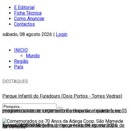
E Editorial
Ficha Técnica
Como Anunciar
Contactos
sábado, 08 agosto 2026 |
Login
INICIO
Mundo
Região
País
DESTAQUES
Parque Infantil do Furadouro (Dois Portos - Torres Vedras)
possível devido ao Orçamento Participativo
Programa Onda de Verão continua cheio de atividades, em
-
quarta-feira, 05
agosto 2026 17:56
Santa Cruz (Torres Vedras)
Faleceu António Bogalho, antigo presidente do município de
-
terça-feira, 04 agosto 2026