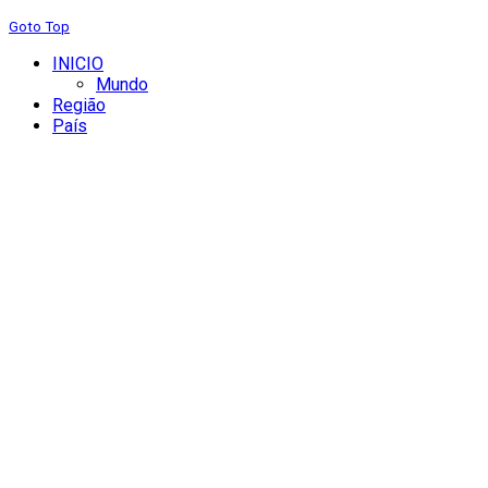
Goto Top
INICIO
Mundo
Região
País