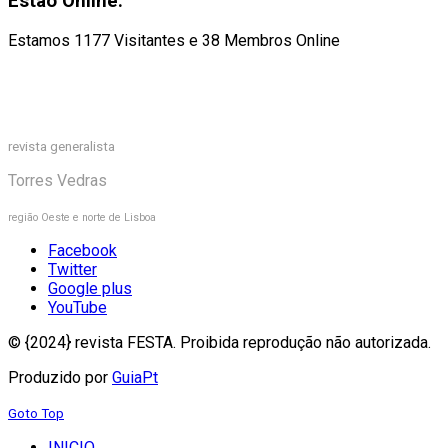
Estão Online:
Estamos 1177 Visitantes e 38 Membros Online
revista generalista
Torres Vedras
região Oeste e norte de Lisboa
Facebook
Twitter
Google plus
YouTube
© {2024} revista FESTA. Proibida reprodução não autorizada.
Produzido por
GuiaPt
Goto Top
INICIO