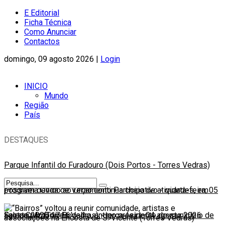
E Editorial
Ficha Técnica
Como Anunciar
Contactos
domingo, 09 agosto 2026 |
Login
INICIO
Mundo
Região
País
DESTAQUES
Parque Infantil do Furadouro (Dois Portos - Torres Vedras)
possível devido ao Orçamento Participativo
Programa Onda de Verão continua cheio de atividades, em
-
quarta-feira, 05
agosto 2026 17:56
Santa Cruz (Torres Vedras)
Faleceu António Bogalho, antigo presidente do município de
-
terça-feira, 04 agosto 2026