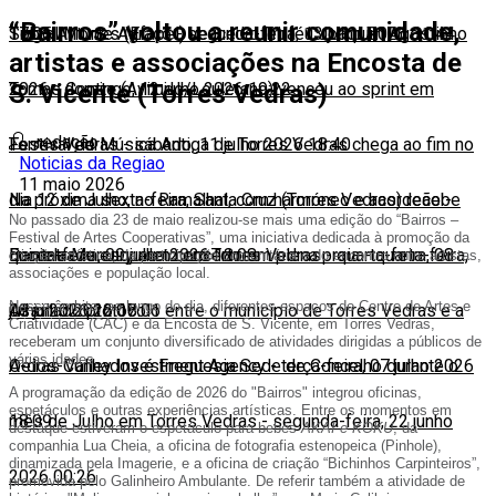
“Bairros” voltou a reunir comunidade,
17:05
Sobral Monte Agraço
Tiago Antunes (Efapel) venceu o Troféu Joaquim Agostinho
-
segunda-feira, 13 julho 2026 11:44
artistas e associações na Encosta de
S. Vicente (Torres Vedras)
2026
Tomas Contte (Aviludo/Louletano) venceu ao sprint em
-
domingo, 12 julho 2026 19:22
redação
Torres Vedras
Festival de Música Antiga de Torres Vedras chega ao fim no
-
sábado, 11 julho 2026 18:40
Noticias da Regiao
11 maio 2026
dia 12 de Julho, no Ramalhal, com harmóneo e acordeão
Na próxima sexta-feira, Santa Cruz (Torres Vedras) recebe
-
No passado dia 23 de maio realizou-se mais uma edição do “Bairros –
Festival de Artes Cooperativas”, uma iniciativa dedicada à promoção da
quinta-feira, 09 julho 2026 18:08
Daniela Mercury num concerto em plena praia
Encontrado esqueleto em Torres Vedras
-
quarta-feira, 08
-
quarta-feira,
criação artística, da participação comunitária e do encontro entre artistas,
associações e população local.
Nesse âmbito, ao longo do dia, diferentes espaços do Centro de Artes e
08 julho 2026 18:01
julho 2026 12:07
Assinado protocolo entre o município de Torres Vedras e a
Criatividade (CAC) e da Encosta de S. Vicente, em Torres Vedras,
receberam um conjunto diversificado de atividades dirigidas a públicos de
várias idades.
Oeiras Valley Investment Agency
A-dos-Cunhados é Freguesia Sede de Concelho durante o
-
terça-feira, 07 julho 2026
A programação da edição de 2026 do "Bairros" integrou oficinas,
espetáculos e outras experiências artísticas. Entre os momentos em
18:09
mês de Julho em Torres Vedras
-
segunda-feira, 22 junho
destaque estiveram o espetáculo para bebés
AKAI e KOKU
, da
companhia Lua Cheia, a oficina de fotografia estenopeica (Pinhole),
dinamizada pela Imagerie, e a oficina de criação “Bichinhos Carpinteiros”,
2026 00:26
promovida pelo Galinheiro Ambulante. De referir também a atividade de