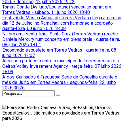
2026
-
domingo, 12 julho 2026 19:22
Tomas Contte (Aviludo/Louletano) venceu ao sprint em
Torres Vedras
-
sábado, 11 julho 2026 18:40
Festival de Música Antiga de Torres Vedras chega ao fim no
dia 12 de Julho, no Ramalhal, com harmóneo e acordeão
-
quinta-feira, 09 julho 2026 18:08
Na próxima sexta-feira, Santa Cruz (Torres Vedras) recebe
Daniela Mercury num concerto em plena praia
-
quarta-feira,
08 julho 2026 18:01
Encontrado esqueleto em Torres Vedras
-
quarta-feira, 08
julho 2026 12:07
Assinado protocolo entre o município de Torres Vedras e a
Oeiras Valley Investment Agency
-
terça-feira, 07 julho 2026
18:09
A-dos-Cunhados é Freguesia Sede de Concelho durante o
mês de Julho em Torres Vedras
-
segunda-feira, 22 junho
2026 00:26