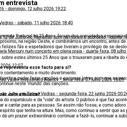
m entrevista
26
-
domingo, 12 julho 2026 19:22
 Vedras
-
sábado, 11 julho 2026 18:40
 encanta Portugal há 25 Anos, foi um dos convidados especiais 
ia 12 de Julho, no Ramalhal, com harmóneo e acordeão
-
quinta-f
próximo, na região Oeste, e combinámos um encontro, antes de
 felizes fãs e espetadores que tiveram o privilégio de se deslo
niela Mercury num concerto em plena praia
-
quarta-feira, 08 julh
bre estes últimos 25 Anos que o trouxeram para a ribalta do m
o 2026 12:07
ue representa esse facto para si?
o contentamento e muito divertimento.
ivertir e puder fazer canções e escrever letras com que as pes
iras Valley Investment Agency
-
terça-feira, 07 julho 2026 18:09
ontinue neste ‘mundo’ das canções.
 de Julho em Torres Vedras
-
segunda-feira, 22 junho 2026 00:2
azer com a música?
 do espetáculo e da “vida” do artista. O público é que faz acont
car e cantar para as pessoas. Se assim não fosse, e como adoro
espírito que tenha na altura. Mas, como continuo a sentir que
 dá um prazer extraordinário continuar a fazê-lo, continuar a su