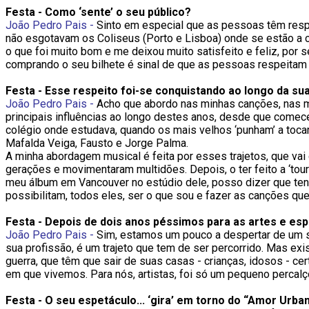
Festa - Como ‘sente’ o seu público?
João Pedro Pais -
Sinto em especial que as pessoas têm respe
não esgotavam os Coliseus (Porto e Lisboa) onde se estão a 
o que foi muito bom e me deixou muito satisfeito e feliz, por
comprando o seu bilhete é sinal de que as pessoas respeitam o 
Festa - Esse respeito foi-se conquistando ao longo da su
João Pedro Pais -
Acho que abordo nas minhas canções, nas m
principais influências ao longo destes anos, desde que comec
colégio onde estudava, quando os mais velhos ‘punham’ a tocar
Mafalda Veiga, Fausto e Jorge Palma.
A minha abordagem musical é feita por esses trajetos, que va
gerações e movimentaram multidões. Depois, o ter feito a ‘to
meu álbum em Vancouver no estúdio dele, posso dizer que tenh
possibilitam, todos eles, ser o que sou e fazer as canções que
Festa - Depois de dois anos péssimos para as artes e esp
João Pedro Pais -
Sim, estamos um pouco a despertar de um s
sua profissão, é um trajeto que tem de ser percorrido. Mas 
guerra, que têm que sair de suas casas - crianças, idosos - 
em que vivemos. Para nós, artistas, foi só um pequeno percal
Festa - O seu espetáculo... ‘gira’ em torno do “Amor Urba