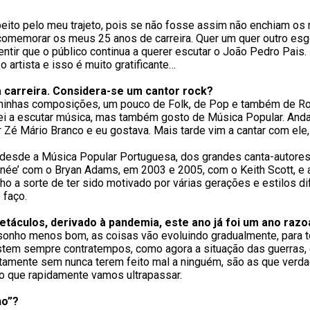
ito pelo meu trajeto, pois se não fosse assim não enchiam os 
comemorar os meus 25 anos de carreira. Quer um quer outro esg
 sentir que o público continua a querer escutar o João Pedro Pa
artista e isso é muito gratificante…
a carreira. Considera-se um cantor rock?
inhas composições, um pouco de Folk, de Pop e também de Roc
ei a escutar música, mas também gosto de Música Popular. Anda
 Zé Mário Branco e eu gostava. Mais tarde vim a cantar com ele,
i desde a Música Popular Portuguesa, dos grandes canta-autore
urnée’ com o Bryan Adams, em 2003 e 2005, com o Keith Scott, e
o a sorte de ter sido motivado por várias gerações e estilos d
 faço.
etáculos, derivado à pandemia, este ano já foi um ano raz
onho menos bom, as coisas vão evoluindo gradualmente, para 
existem sempre contratempos, como agora a situação das guerra
certamente sem nunca terem feito mal a ninguém, são as que ver
ço que rapidamente vamos ultrapassar.
no”?