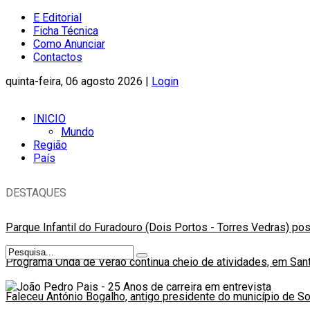
E Editorial
Ficha Técnica
Como Anunciar
Contactos
quinta-feira, 06 agosto 2026 |
Login
INICIO
Mundo
Região
País
DESTAQUES
Parque Infantil do Furadouro (Dois Portos - Torres Vedras) po
Programa Onda de Verão continua cheio de atividades, em Sant
Faleceu António Bogalho, antigo presidente do município de S