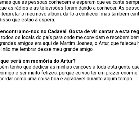
a temas que as pessoas conhecem e esperam que eu cante sempr
 que as rádios e as televisões foram dando a conhecer. As pes
interpretar o meu novo álbum, dá-lo a conhecer, mas também can
disso que estão à espera.
 encontramo-nos no Cadaval. Gosta de vir cantar a esta re
 todos os locais do país para onde me convidam e recebem bem,
randes amigos era aqui de Martim Joanes, o Artur, que faleceu 
el não me lembrar desse meu grande amigo.
r que será em memória do Artur?
 tenho que dedicar as minhas canções a toda esta gente que f
omigo e ser muito felizes, porque eu vou ter um prazer enorme
ecordar como uma coisa boa e agradável durante algum tempo.