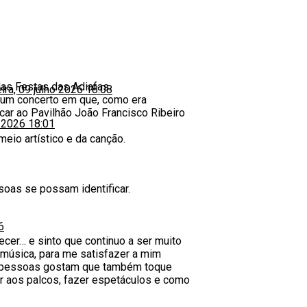
das Festas das Adiafas.
eira, 09 julho 2026 18:08
 um concerto em que, como era
car ao Pavilhão João Francisco Ribeiro
o 2026 18:01
eio artístico e da canção.
soas se possam identificar.
6
ecer… e sinto que continuo a ser muito
 música, para me satisfazer a mim
 as pessoas gostam que também toque
bir aos palcos, fazer espetáculos e como