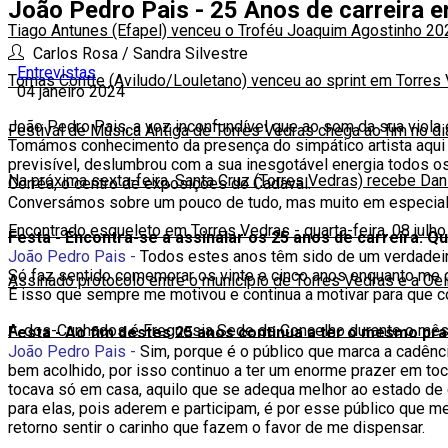
João Pedro Pais - 25 Anos de carreira e
Tiago Antunes (Efapel) venceu o Troféu Joaquim Agostinho 20
Carlos Rosa / Sandra Silvestre
Entrevistas
Tomas Contte (Aviludo/Louletano) venceu ao sprint em Torres
04 janeiro 2024
João Pedro Pais, a voz inconfundível que ao som da sua viola
Festival de Música Antiga de Torres Vedras chega ao fim no d
Tomámos conhecimento da presença do simpático artista aqui 
previsível, deslumbrou com a sua inesgotável energia todos os
Na próxima sexta-feira, Santa Cruz (Torres Vedras) recebe Da
Corrêa, o centro de exposições do Cadaval.
Conversámos sobre um pouco de tudo, mas muito em especial so
Encontrado esqueleto em Torres Vedras
-
quarta-feira, 08 julh
Festa - Encontra-se a assinalar os 25 anos de carreira. Q
João Pedro Pais -
Todos estes anos têm sido de um verdadeir
Só faz sentido comemorar os vinte e cinco anos enquanto me d
Assinado protocolo entre o município de Torres Vedras e a Oe
É isso que sempre me motivou e continua a motivar para que c
A-dos-Cunhados é Freguesia Sede de Concelho durante o mês
Festa - Ao fim destes 25 anos continua a ter o mesmo pr
João Pedro Pais -
Sim, porque é o público que marca a cadência
bem acolhido, por isso continuo a ter um enorme prazer em to
tocava só em casa, aquilo que se adequa melhor ao estado de 
para elas, pois aderem e participam, é por esse público que me
retorno sentir o carinho que fazem o favor de me dispensar.