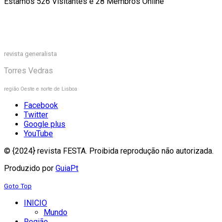
Estamos 526 Visitantes e 28 Membros Online
revista generalista
Torres Vedras
região Oeste e norte de Lisboa
Facebook
Twitter
Google plus
YouTube
© {2024} revista FESTA. Proibida reprodução não autorizada.
Produzido por
GuiaPt
Goto Top
INICIO
Mundo
Região