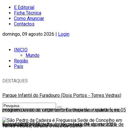
E Editorial
Ficha Técnica
Como Anunciar
Contactos
domingo, 09 agosto 2026 |
Login
INICIO
Mundo
Região
País
DESTAQUES
Parque Infantil do Furadouro (Dois Portos - Torres Vedras)
possível devido ao Orçamento Participativo
Programa Onda de Verão continua cheio de atividades, em
-
quarta-feira, 05
agosto 2026 17:56
Santa Cruz (Torres Vedras)
Faleceu António Bogalho, antigo presidente do município de
-
terça-feira, 04 agosto 2026