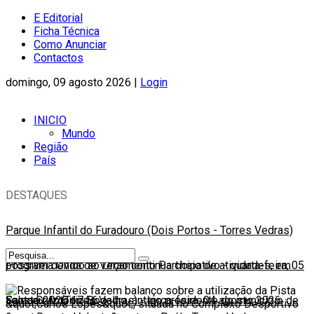
E Editorial
Ficha Técnica
Como Anunciar
Contactos
domingo, 09 agosto 2026 |
Login
INICIO
Mundo
Região
País
DESTAQUES
Parque Infantil do Furadouro (Dois Portos - Torres Vedras)
possível devido ao Orçamento Participativo
Programa Onda de Verão continua cheio de atividades, em
-
quarta-feira, 05
agosto 2026 17:56
Santa Cruz (Torres Vedras)
Faleceu António Bogalho, antigo presidente do município de
-
terça-feira, 04 agosto 2026