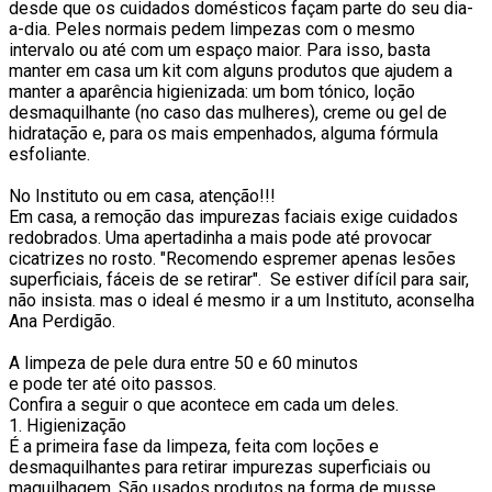
desde que os cuidados domésticos façam parte do seu dia-
a-dia. Peles normais pedem limpezas com o mesmo
intervalo ou até com um espaço maior. Para isso, basta
manter em casa um kit com alguns produtos que ajudem a
manter a aparência higienizada: um bom tónico, loção
desmaquilhante (no caso das mulheres), creme ou gel de
hidratação e, para os mais empenhados, alguma fórmula
esfoliante.
No Instituto ou em casa, atenção!!!
Em casa, a remoção das impurezas faciais exige cuidados
redobrados. Uma apertadinha a mais pode até provocar
cicatrizes no rosto. "Recomendo espremer apenas lesões
superficiais, fáceis de se retirar". Se estiver difícil para sair,
não insista. mas o ideal é mesmo ir a um Instituto, aconselha
Ana Perdigão.
A limpeza de pele dura entre 50 e 60 minutos
e pode ter até oito passos.
Confira a seguir o que acontece em cada um deles.
1. Higienização
É a primeira fase da limpeza, feita com loções e
desmaquilhantes para retirar impurezas superficiais ou
maquilhagem. São usados produtos na forma de musse,