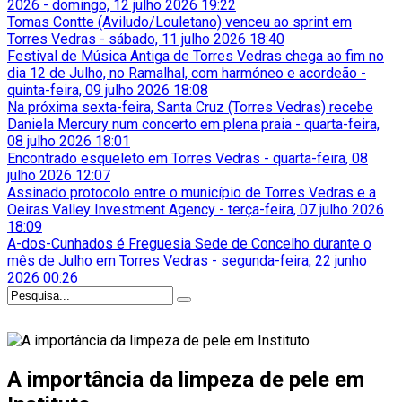
2026
-
domingo, 12 julho 2026 19:22
Tomas Contte (Aviludo/Louletano) venceu ao sprint em
Torres Vedras
-
sábado, 11 julho 2026 18:40
Festival de Música Antiga de Torres Vedras chega ao fim no
dia 12 de Julho, no Ramalhal, com harmóneo e acordeão
-
quinta-feira, 09 julho 2026 18:08
Na próxima sexta-feira, Santa Cruz (Torres Vedras) recebe
Daniela Mercury num concerto em plena praia
-
quarta-feira,
08 julho 2026 18:01
Encontrado esqueleto em Torres Vedras
-
quarta-feira, 08
julho 2026 12:07
Assinado protocolo entre o município de Torres Vedras e a
Oeiras Valley Investment Agency
-
terça-feira, 07 julho 2026
18:09
A-dos-Cunhados é Freguesia Sede de Concelho durante o
mês de Julho em Torres Vedras
-
segunda-feira, 22 junho
2026 00:26
A importância da limpeza de pele em