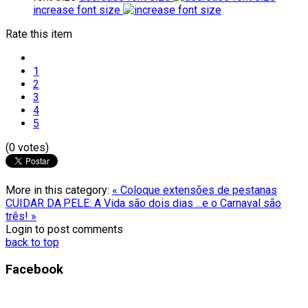
increase font size
Rate this item
1
2
3
4
5
(0 votes)
More in this category:
« Coloque extensões de pestanas
CUIDAR DA PELE: A Vida são dois dias ...e o Carnaval são
três! »
Login to post comments
back to top
Facebook