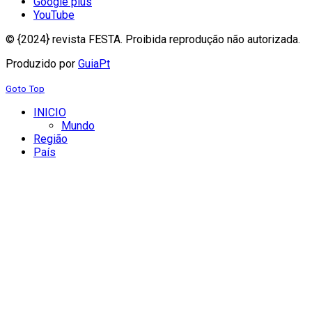
Google plus
YouTube
© {2024} revista FESTA. Proibida reprodução não autorizada.
Produzido por
GuiaPt
Goto Top
INICIO
Mundo
Região
País