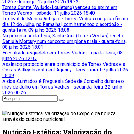
2026
-
domingo, 12 julho 2026 19:22
Tomas Contte (Aviludo/Louletano) venceu ao sprint em
Torres Vedras
-
sábado, 11 julho 2026 18:40
Festival de Música Antiga de Torres Vedras chega ao fim no
dia 12 de Julho, no Ramalhal, com harmóneo e acordeão
-
quinta-feira, 09 julho 2026 18:08
Na próxima sexta-feira, Santa Cruz (Torres Vedras) recebe
Daniela Mercury num concerto em plena praia
-
quarta-feira,
08 julho 2026 18:01
Encontrado esqueleto em Torres Vedras
-
quarta-feira, 08
julho 2026 12:07
Assinado protocolo entre o município de Torres Vedras e a
Oeiras Valley Investment Agency
-
terça-feira, 07 julho 2026
18:09
A-dos-Cunhados é Freguesia Sede de Concelho durante o
mês de Julho em Torres Vedras
-
segunda-feira, 22 junho
2026 00:26
Nutrição Estética: Valorização do