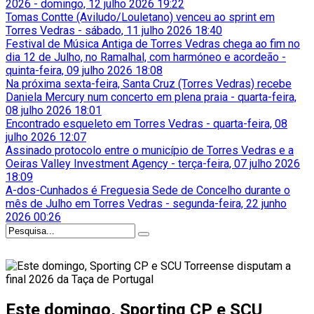
2026
-
domingo, 12 julho 2026 19:22
Tomas Contte (Aviludo/Louletano) venceu ao sprint em
Torres Vedras
-
sábado, 11 julho 2026 18:40
Festival de Música Antiga de Torres Vedras chega ao fim no
dia 12 de Julho, no Ramalhal, com harmóneo e acordeão
-
quinta-feira, 09 julho 2026 18:08
Na próxima sexta-feira, Santa Cruz (Torres Vedras) recebe
Daniela Mercury num concerto em plena praia
-
quarta-feira,
08 julho 2026 18:01
Encontrado esqueleto em Torres Vedras
-
quarta-feira, 08
julho 2026 12:07
Assinado protocolo entre o município de Torres Vedras e a
Oeiras Valley Investment Agency
-
terça-feira, 07 julho 2026
18:09
A-dos-Cunhados é Freguesia Sede de Concelho durante o
mês de Julho em Torres Vedras
-
segunda-feira, 22 junho
2026 00:26
Este domingo, Sporting CP e SCU