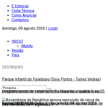
E Editorial
Ficha Técnica
Como Anunciar
Contactos
domingo, 09 agosto 2026 |
Login
INICIO
Mundo
Região
País
DESTAQUES
Parque Infantil do Furadouro (Dois Portos - Torres Vedras)
possível devido ao Orçamento Participativo
Programa Onda de Verão continua cheio de atividades, em
-
quarta-feira, 05
agosto 2026 17:56
Santa Cruz (Torres Vedras)
Faleceu António Bogalho, antigo presidente do município de
-
terça-feira, 04 agosto 2026