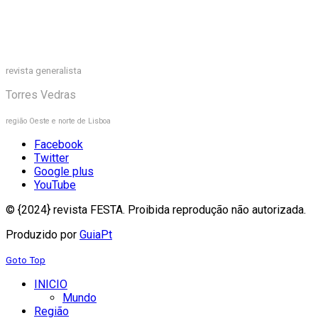
revista generalista
Torres Vedras
região Oeste e norte de Lisboa
Facebook
Twitter
Google plus
YouTube
© {2024} revista FESTA. Proibida reprodução não autorizada.
Produzido por
GuiaPt
Goto Top
INICIO
Mundo
Região