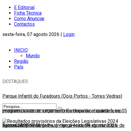
E Editorial
Ficha Técnica
Como Anunciar
Contactos
sexta-feira, 07 agosto 2026 |
Login
INICIO
Mundo
Região
País
DESTAQUES
Parque Infantil do Furadouro (Dois Portos - Torres Vedras)
possível devido ao Orçamento Participativo
Programa Onda de Verão continua cheio de atividades, em
-
quarta-feira, 05
agosto 2026 17:56
Santa Cruz (Torres Vedras)
Faleceu António Bogalho, antigo presidente do município de
-
terça-feira, 04 agosto 2026