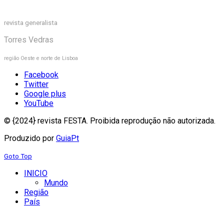
revista generalista
Torres Vedras
região Oeste e norte de Lisboa
Facebook
Twitter
Google plus
YouTube
© {2024} revista FESTA. Proibida reprodução não autorizada.
Produzido por
GuiaPt
Goto Top
INICIO
Mundo
Região
País