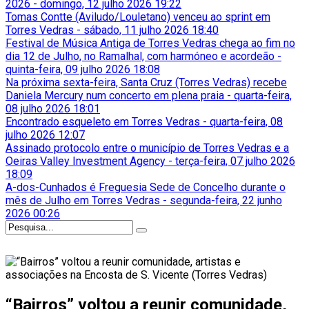
2026
-
domingo, 12 julho 2026 19:22
Tomas Contte (Aviludo/Louletano) venceu ao sprint em
Torres Vedras
-
sábado, 11 julho 2026 18:40
Festival de Música Antiga de Torres Vedras chega ao fim no
dia 12 de Julho, no Ramalhal, com harmóneo e acordeão
-
quinta-feira, 09 julho 2026 18:08
Na próxima sexta-feira, Santa Cruz (Torres Vedras) recebe
Daniela Mercury num concerto em plena praia
-
quarta-feira,
08 julho 2026 18:01
Encontrado esqueleto em Torres Vedras
-
quarta-feira, 08
julho 2026 12:07
Assinado protocolo entre o município de Torres Vedras e a
Oeiras Valley Investment Agency
-
terça-feira, 07 julho 2026
18:09
A-dos-Cunhados é Freguesia Sede de Concelho durante o
mês de Julho em Torres Vedras
-
segunda-feira, 22 junho
2026 00:26
“Bairros” voltou a reunir comunidade,