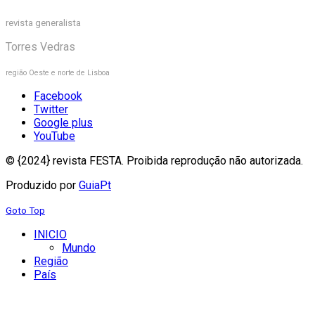
revista generalista
Torres Vedras
região Oeste e norte de Lisboa
Facebook
Twitter
Google plus
YouTube
© {2024} revista FESTA. Proibida reprodução não autorizada.
Produzido por
GuiaPt
Goto Top
INICIO
Mundo
Região
País