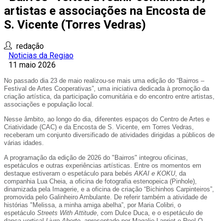
artistas e associações na Encosta de
S. Vicente (Torres Vedras)
redação
Noticias da Regiao
11 maio 2026
No passado dia 23 de maio realizou-se mais uma edição do “Bairros –
Festival de Artes Cooperativas”, uma iniciativa dedicada à promoção da
criação artística, da participação comunitária e do encontro entre artistas,
associações e população local.
Nesse âmbito, ao longo do dia, diferentes espaços do Centro de Artes e
Criatividade (CAC) e da Encosta de S. Vicente, em Torres Vedras,
receberam um conjunto diversificado de atividades dirigidas a públicos de
várias idades.
A programação da edição de 2026 do "Bairros" integrou oficinas,
espetáculos e outras experiências artísticas. Entre os momentos em
destaque estiveram o espetáculo para bebés
AKAI e KOKU
, da
companhia Lua Cheia, a oficina de fotografia estenopeica (Pinhole),
dinamizada pela Imagerie, e a oficina de criação “Bichinhos Carpinteiros”,
promovida pelo Galinheiro Ambulante. De referir também a atividade de
histórias "Melissa, a minha amiga abelha”, por Maria Colibri, o
espetáculo
Streets With Attitude
, com Dulce Duca, e o espetáculo de
dança vertical
Livro Aberto
, apresentado por Magalie Lanriot e Roel Q