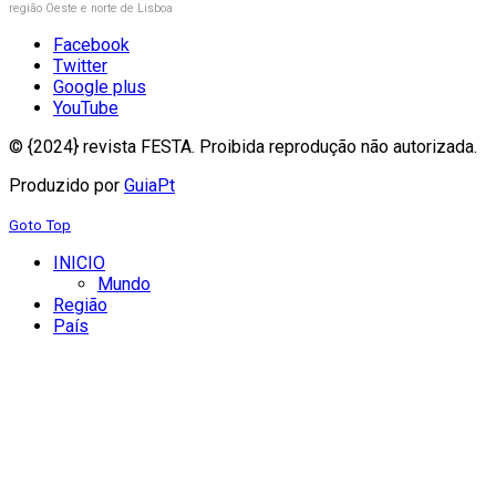
região Oeste e norte de Lisboa
Facebook
Twitter
Google plus
YouTube
© {2024} revista FESTA. Proibida reprodução não autorizada.
Produzido por
GuiaPt
Goto Top
INICIO
Mundo
Região
País