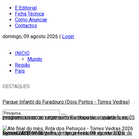
E Editorial
Ficha Técnica
Como Anunciar
Contactos
domingo, 09 agosto 2026 |
Login
INICIO
Mundo
Região
País
DESTAQUES
Parque Infantil do Furadouro (Dois Portos - Torres Vedras)
possível devido ao Orçamento Participativo
Programa Onda de Verão continua cheio de atividades, em
-
quarta-feira, 05
agosto 2026 17:56
Santa Cruz (Torres Vedras)
Faleceu António Bogalho, antigo presidente do município de
-
terça-feira, 04 agosto 2026