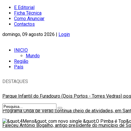
E Editorial
Ficha Técnica
Como Anunciar
Contactos
domingo, 09 agosto 2026 |
Login
INICIO
Mundo
Região
País
DESTAQUES
Parque Infantil do Furadouro (Dois Portos - Torres Vedras) po
Programa Onda de Verão continua cheio de atividades, em Sant
Faleceu António Bogalho, antigo presidente do município de S