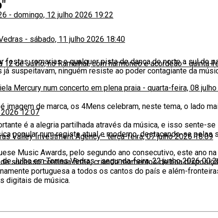
p"
26
-
domingo, 12 julho 2026 19:22
 Vedras
-
sábado, 11 julho 2026 18:40
stas, romarias e qualquer pista de dança de norte a sul do pa
ia 12 de Julho, no Ramalhal, com harmóneo e acordeão
-
quinta-f
s já suspeitavam, ninguém resiste ao poder contagiante da músi
niela Mercury num concerto em plena praia
-
quarta-feira, 08 julh
é imagem de marca, os 4Mens celebram, neste tema, o lado mai
o 2026 12:07
rtante é a alegria partilhada através da música, e isso sente-s
ca popular num registo atual e moderno, destacando-se pelas 
iras Valley Investment Agency
-
terça-feira, 07 julho 2026 18:09
uese Music Awards, pelo segundo ano consecutivo, este ano na
 de Julho em Torres Vedras
-
segunda-feira, 22 junho 2026 00:2
 de sucesso continua firme, criando momentos de boa disposiçã
uinamente portuguesa a todos os cantos do país e além-fronteir
 digitais de música.