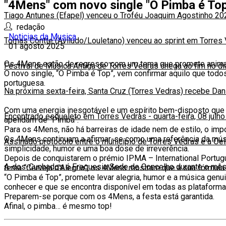
"4Mens" com novo single "O Pimba é To
Tiago Antunes (Efapel) venceu o Troféu Joaquim Agostinho 20
redação
Noticias da Musica
Tomas Contte (Aviludo/Louletano) venceu ao sprint em Torres
01 agosto 2025
Os 4Mens estão de regresso com um tema que promete animar fe
Festival de Música Antiga de Torres Vedras chega ao fim no d
O novo single, “O Pimba é Top”, vem confirmar aquilo que todo
portuguesa.
Na próxima sexta-feira, Santa Cruz (Torres Vedras) recebe Da
Com uma energia inesgotável e um espírito bem-disposto que 
Encontrado esqueleto em Torres Vedras
-
quarta-feira, 08 julh
apelidam de “Pimba”.
Para os 4Mens, não há barreiras de idade nem de estilo, o impo
Os 4Mens continuam a afirmar-se como uma referência da músi
Assinado protocolo entre o município de Torres Vedras e a Oe
simplicidade, humor e uma boa dose de irreverência.
Depois de conquistarem o prémio IPMA – International Portug
A-dos-Cunhados é Freguesia Sede de Concelho durante o mês
tema “Cerveja d’Alegria”, os 4Mens mostram que a sua fórmula
“O Pimba é Top”, promete levar alegria, humor e a música gen
conhecer e que se encontra disponível em todas as plataformas
Preparem-se porque com os 4Mens, a festa está garantida.
Afinal, o pimba… é mesmo top!