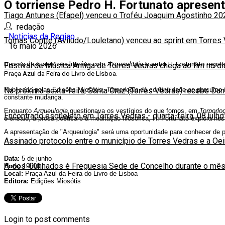
O torriense Pedro H. Fortunato apresenta
Tiago Antunes (Efapel) venceu o Troféu Joaquim Agostinho 20
redação
Noticias da Regiao
Tomas Contte (Aviludo/Louletano) venceu ao sprint em Torres
16 maio 2026
Depois da sua estreia literária com
Arqueulogia
, o autor H. Fortunato regr
Festival de Música Antiga de Torres Vedras chega ao fim no d
Praça Azul da Feira do Livro de Lisboa.
Publicado pelas Edições Miosótis,
Torporlogia
dá continuidade ao percurso i
Na próxima sexta-feira, Santa Cruz (Torres Vedras) recebe Da
constante mudança.
Enquanto
Arqueulogia
questionava os vestígios do que fomos, em
Torporlo
Encontrado esqueleto em Torres Vedras
-
quarta-feira, 08 julh
o ensaio, a prosa poética e a meditação filosófica, H. Fortunato explora 
A apresentação de "Arqueulogia" será uma oportunidade para conhecer de per
Assinado protocolo entre o município de Torres Vedras e a Oe
Data:
5 de junho
A-dos-Cunhados é Freguesia Sede de Concelho durante o mês
Hora:
19h00
Local:
Praça Azul da Feira do Livro de Lisboa
Editora:
Edições Miosótis
Login to post comments