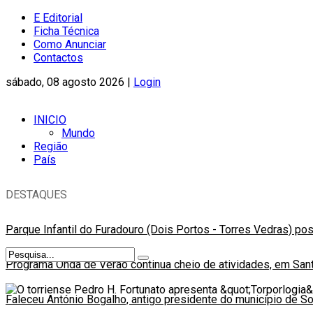
E Editorial
Ficha Técnica
Como Anunciar
Contactos
sábado, 08 agosto 2026 |
Login
INICIO
Mundo
Região
País
DESTAQUES
Parque Infantil do Furadouro (Dois Portos - Torres Vedras) po
Programa Onda de Verão continua cheio de atividades, em Sant
Faleceu António Bogalho, antigo presidente do município de S