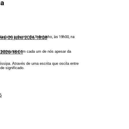
oa
ntada no próximo dia 5 de junho, às 19h00, na
eira, 09 julho 2026 18:08
 que permanece em cada um de nós apesar da
o 2026 18:01
issipa. Através de uma escrita que oscila entre
de significado.
6