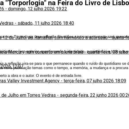
 "Torporlogia" na Feira do Livro de Lisb
26
-
domingo, 12 julho 2026 19:22
 Vedras
-
sábado, 11 julho 2026 18:40
essa com
Torporlogia
, uma reflexão filosófica e introspectiva que será aprese
ia 12 de Julho, no Ramalhal, com harmóneo e acordeão
-
quinta-f
niciado no livro anterior, questionando a identidade, a existência e tudo o
niela Mercury num concerto em plena praia
-
quarta-feira, 08 julh
gia
a reflexão vira-se para o que permanece quando o ruído do quotidiano se d
o 2026 12:07
nesta nova publicação temas como o tempo, a memória, a mudança e a procura 
to a obra e o autor. O evento é de entrada livre.
iras Valley Investment Agency
-
terça-feira, 07 julho 2026 18:09
 de Julho em Torres Vedras
-
segunda-feira, 22 junho 2026 00:2