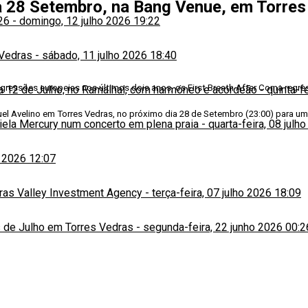
ia 28 Setembro, na Bang Venue, em Torre
26
-
domingo, 12 julho 2026 19:22
 Vedras
-
sábado, 11 julho 2026 18:40
igressões europeias nos últimos dois anos, os First Breath After Coma regr
ia 12 de Julho, no Ramalhal, com harmóneo e acordeão
-
quinta-f
l Avelino em Torres Vedras, no próximo dia 28 de Setembro (23:00) para um c
niela Mercury num concerto em plena praia
-
quarta-feira, 08 julh
o 2026 12:07
iras Valley Investment Agency
-
terça-feira, 07 julho 2026 18:09
 de Julho em Torres Vedras
-
segunda-feira, 22 junho 2026 00:2