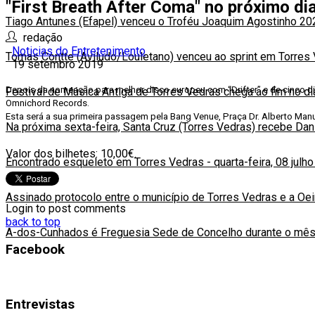
"First Breath After Coma" no próximo d
Tiago Antunes (Efapel) venceu o Troféu Joaquim Agostinho 20
redação
Noticias do Entretenimento
Tomas Contte (Aviludo/Louletano) venceu ao sprint em Torres
19 setembro 2019
Depois da nomeação para melhor disco europeu com “Drifter” e de cinco d
Festival de Música Antiga de Torres Vedras chega ao fim no d
Omnichord Records.
Esta será a sua primeira passagem pela Bang Venue, Praça Dr. Alberto Manue
Na próxima sexta-feira, Santa Cruz (Torres Vedras) recebe Da
Valor dos bilhetes: 10,00€.
Encontrado esqueleto em Torres Vedras
-
quarta-feira, 08 julh
Assinado protocolo entre o município de Torres Vedras e a Oe
Login to post comments
back to top
A-dos-Cunhados é Freguesia Sede de Concelho durante o mês
Facebook
Entrevistas