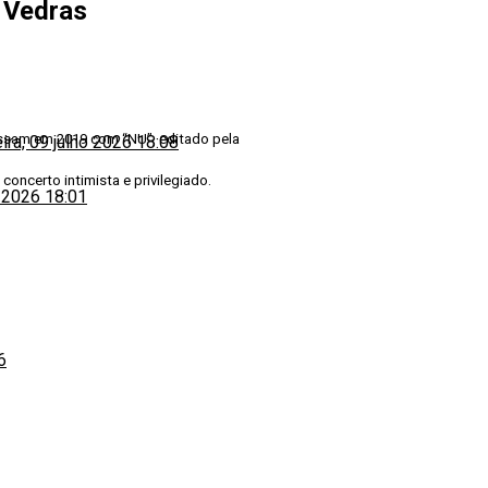
s Vedras
essam em 2019 com “NU”, editado pela
eira, 09 julho 2026 18:08
oncerto intimista e privilegiado.
o 2026 18:01
6