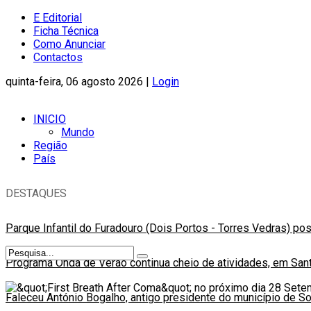
E Editorial
Ficha Técnica
Como Anunciar
Contactos
quinta-feira, 06 agosto 2026 |
Login
INICIO
Mundo
Região
País
DESTAQUES
Parque Infantil do Furadouro (Dois Portos - Torres Vedras) po
Programa Onda de Verão continua cheio de atividades, em Sant
Faleceu António Bogalho, antigo presidente do município de S