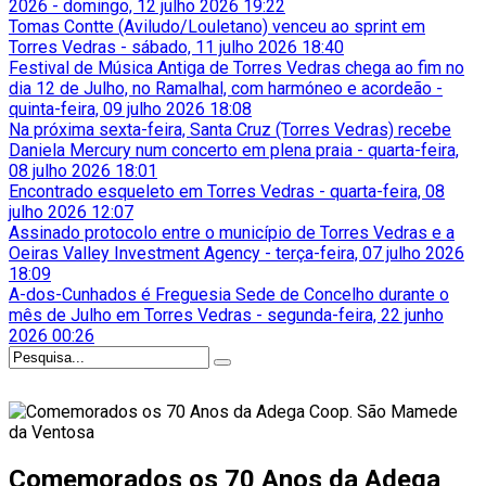
2026
-
domingo, 12 julho 2026 19:22
Tomas Contte (Aviludo/Louletano) venceu ao sprint em
Torres Vedras
-
sábado, 11 julho 2026 18:40
Festival de Música Antiga de Torres Vedras chega ao fim no
dia 12 de Julho, no Ramalhal, com harmóneo e acordeão
-
quinta-feira, 09 julho 2026 18:08
Na próxima sexta-feira, Santa Cruz (Torres Vedras) recebe
Daniela Mercury num concerto em plena praia
-
quarta-feira,
08 julho 2026 18:01
Encontrado esqueleto em Torres Vedras
-
quarta-feira, 08
julho 2026 12:07
Assinado protocolo entre o município de Torres Vedras e a
Oeiras Valley Investment Agency
-
terça-feira, 07 julho 2026
18:09
A-dos-Cunhados é Freguesia Sede de Concelho durante o
mês de Julho em Torres Vedras
-
segunda-feira, 22 junho
2026 00:26
Comemorados os 70 Anos da Adega