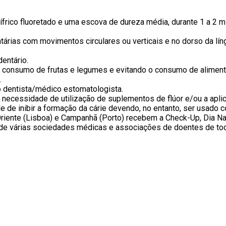
ico fluoretado e uma escova de dureza média, durante 1 a 2 m
as com movimentos circulares ou verticais e no dorso da língua
dentário.
o consumo de frutas e legumes e evitando o consumo de alimen
.
 dentista/médico estomatologista.
cessidade de utilização de suplementos de flúor e/ou a aplica
e de inibir a formação da cárie devendo, no entanto, ser usado
 Oriente (Lisboa) e Campanhã (Porto) recebem a Check-Up, Dia N
o de várias sociedades médicas e associações de doentes de todo 