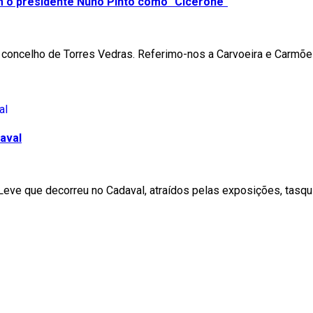
m o presidente Nuno Pinto como "Cicerone"
 concelho de Torres Vedras. Referimo-nos a Carvoeira e Carmõe
aval
 Leve que decorreu no Cadaval, atraídos pelas exposições, tas