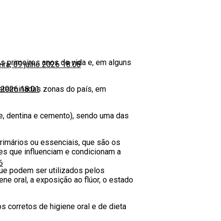
os primeiros anos de vida e, em alguns
eira, 09 julho 2026 18:08
determinadas zonas do país, em
o 2026 18:01
te, dentina e cemento), sendo uma das
primários ou essenciais, que são os
es que influenciam e condicionam a
6
que podem ser utilizados pelos
e oral, a exposição ao flúor, o estado
 corretos de higiene oral e de dieta