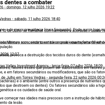
os dentes a combater
26
-
domingo, 12 julho 2026 19:22
 Vedras
-
sábado, 11 julho 2026 18:40
no, a de maior prevalência (mais frequente). Pode surgir logo n
ia 12 de Julho, no Ramalhal, com harmóneo e acordeão
-
quinta-f
.
 nos últimos anos, ainda constitui um problema importante em 
niela Mercury num concerto em plena praia
-
quarta-feira, 08 julh
pulação.
o 2026 12:07
tratada, provoca a destruição dos tecidos duros do dente (esmal
iras Valley Investment Agency
-
terça-feira, 07 julho 2026 18:09
 fatores, fatores esses que podem ser subdivididos em fatores 
e, e em fatores secundários ou modificadores, que são os fator
 de Julho em Torres Vedras
-
segunda-feira, 22 junho 2026 00:2
bactérias) e o ambiente (entre outros a presença de nutrientes 
s que destroem os dentes). Os fatores secundários são a higien
genética e os cuidados de saúde oral.
ve começar nas idades mais precoces com a instrução de hábitos
mento da lesão.