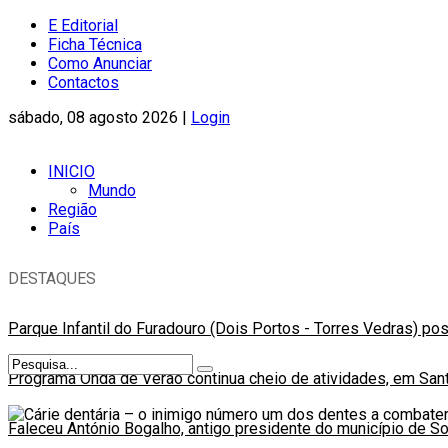
E Editorial
Ficha Técnica
Como Anunciar
Contactos
sábado, 08 agosto 2026 |
Login
INICIO
Mundo
Região
País
DESTAQUES
Parque Infantil do Furadouro (Dois Portos - Torres Vedras) po
Programa Onda de Verão continua cheio de atividades, em Sant
Faleceu António Bogalho, antigo presidente do município de S