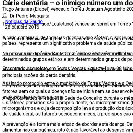
Cárie dentária – o inimigo número um d
Tiago Antunes (Efapel) venceu o Troféu Joaquim Agostinho 20
Dr Pedro Mesquita
Notícias da Saude
Tomas Contte (Aviludo/Louletano) venceu ao sprint em Torres
28 outubro 2016
A cárie dentária é, de todas as doenças que afetam o Ser Huma
Festival de Música Antiga de Torres Vedras chega ao fim no d
países, representa um significativo problema de saúde pública
No nosso país, apesar de se terem vindo a observar melhorias
Na próxima sexta-feira, Santa Cruz (Torres Vedras) recebe Da
determinados grupos etários e em determinados grupos da po
Encontrado esqueleto em Torres Vedras
-
quarta-feira, 08 julh
Afeta, de uma forma geral, todas as populações e, se não for 
principais razões da perda dentária.
Assinado protocolo entre o município de Torres Vedras e a Oe
É uma doença de etiologia multifatorial, causada por variados
fatores sem os quais a doença não se inicia nem se desenvolv
evolução das lesões de cárie.
A-dos-Cunhados é Freguesia Sede de Concelho durante o mês
Os fatores primários são o próprio dente, os microrganismos (
microrganismos e cuja decomposição leva à produção dos ácido
de saúde geral, os fatores socioeconómicos, a predisposição 
A prevenção é a forma mais eficaz de abordar esta doença. De
alimentar não cariogénica, isto é, não favorável ao desenvolvi