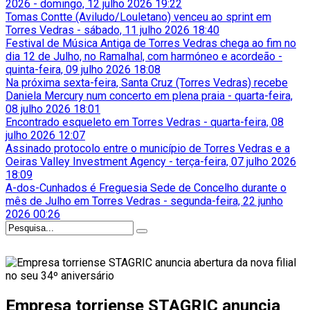
2026
-
domingo, 12 julho 2026 19:22
Tomas Contte (Aviludo/Louletano) venceu ao sprint em
Torres Vedras
-
sábado, 11 julho 2026 18:40
Festival de Música Antiga de Torres Vedras chega ao fim no
dia 12 de Julho, no Ramalhal, com harmóneo e acordeão
-
quinta-feira, 09 julho 2026 18:08
Na próxima sexta-feira, Santa Cruz (Torres Vedras) recebe
Daniela Mercury num concerto em plena praia
-
quarta-feira,
08 julho 2026 18:01
Encontrado esqueleto em Torres Vedras
-
quarta-feira, 08
julho 2026 12:07
Assinado protocolo entre o município de Torres Vedras e a
Oeiras Valley Investment Agency
-
terça-feira, 07 julho 2026
18:09
A-dos-Cunhados é Freguesia Sede de Concelho durante o
mês de Julho em Torres Vedras
-
segunda-feira, 22 junho
2026 00:26
Empresa torriense STAGRIC anuncia