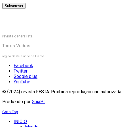
revista generalista
Torres Vedras
região Oeste e norte de Lisboa
Facebook
Twitter
Google plus
YouTube
© {2024} revista FESTA. Proibida reprodução não autorizada.
Produzido por
GuiaPt
Goto Top
INICIO
Mundo