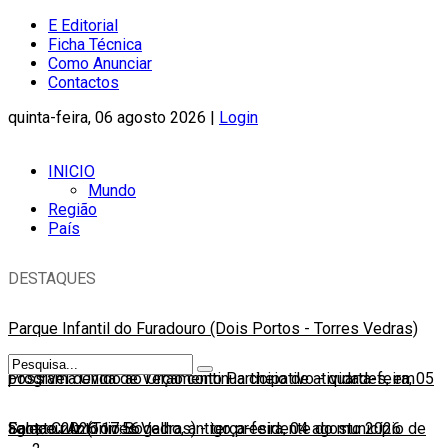
E Editorial
Ficha Técnica
Como Anunciar
Contactos
quinta-feira, 06 agosto 2026 |
Login
INICIO
Mundo
Região
País
DESTAQUES
Parque Infantil do Furadouro (Dois Portos - Torres Vedras)
possível devido ao Orçamento Participativo
Programa Onda de Verão continua cheio de atividades, em
-
quarta-feira, 05
agosto 2026 17:56
Santa Cruz (Torres Vedras)
Faleceu António Bogalho, antigo presidente do município de
-
terça-feira, 04 agosto 2026