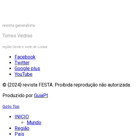
revista generalista
Torres Vedras
região Oeste e norte de Lisboa
Facebook
Twitter
Google plus
YouTube
© {2024} revista FESTA. Proibida reprodução não autorizada.
Produzido por
GuiaPt
Goto Top
INICIO
Mundo
Região
País