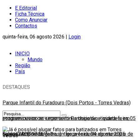
E Editorial
Ficha Técnica
Como Anunciar
Contactos
quinta-feira, 06 agosto 2026 |
Login
INICIO
Mundo
Região
País
DESTAQUES
Parque Infantil do Furadouro (Dois Portos - Torres Vedras)
possível devido ao Orçamento Participativo
Programa Onda de Verão continua cheio de atividades, em
-
quarta-feira, 05
agosto 2026 17:56
Santa Cruz (Torres Vedras)
Faleceu António Bogalho, antigo presidente do município de
-
terça-feira, 04 agosto 2026