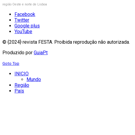
região Oeste e norte de Lisboa
Facebook
Twitter
Google plus
YouTube
© {2024} revista FESTA. Proibida reprodução não autorizada.
Produzido por
GuiaPt
Goto Top
INICIO
Mundo
Região
País